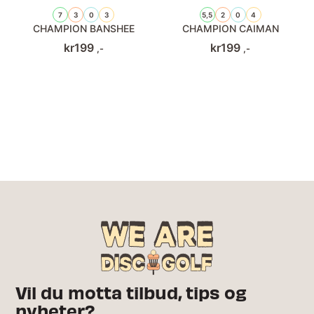
7
3
0
3
5,5
2
0
4
CHAMPION BANSHEE
CHAMPION CAIMAN
kr
199
kr
199
,-
,-
Vil du motta tilbud, tips og
nyheter?