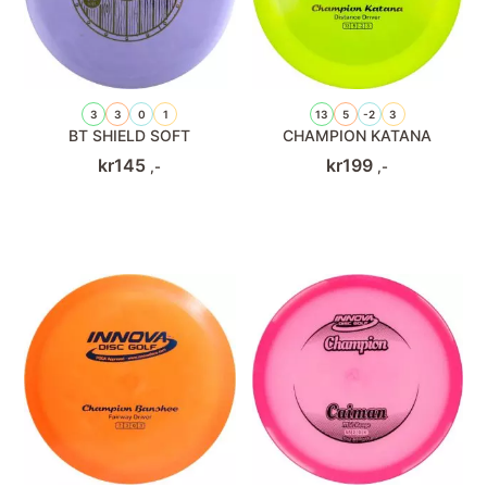
3
3
0
1
13
5
-2
3
BT SHIELD SOFT
CHAMPION KATANA
kr
145
kr
199
,-
,-