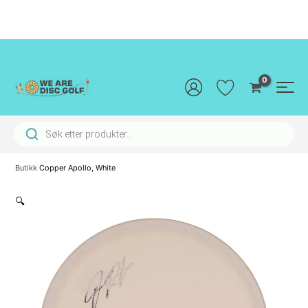
Hopp
rett
til
innholdet
Main
Men
Products search
Butikk
Copper Apollo, White
🔍