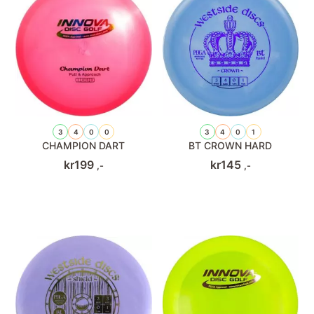
3
4
0
0
3
4
0
1
CHAMPION DART
BT CROWN HARD
kr
199
kr
145
,-
,-