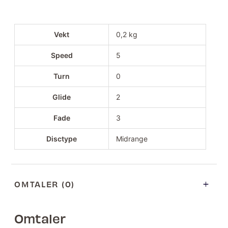
Vekt
0,2 kg
Speed
5
Turn
0
Glide
2
Fade
3
Disctype
Midrange
OMTALER (0)
Omtaler