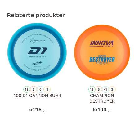
Relaterte produkter
13
5
0
3
12
5
-1
3
400 D1 GANNON BUHR
CHAMPION
DESTROYER
kr
215
kr
199
,-
,-