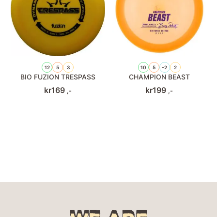
12
5
3
10
5
-2
2
BIO FUZION TRESPASS
CHAMPION BEAST
kr
169
kr
199
,-
,-