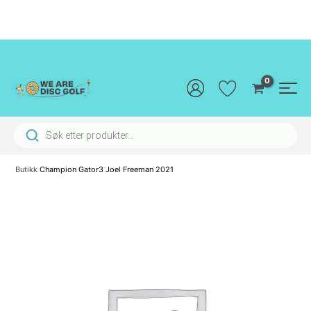
Hopp
rett
til
innholdet
Main
Men
Products search
Butikk
Champion Gator3 Joel Freeman 2021