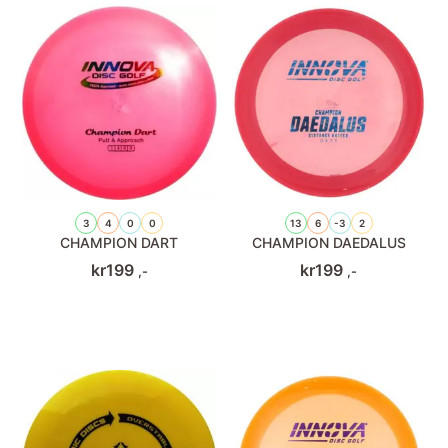
3
4
0
0
13
6
-3
2
CHAMPION DART
CHAMPION DAEDALUS
kr
199
kr
199
,-
,-