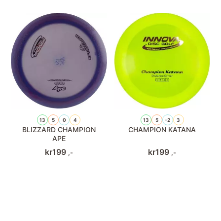
13
5
0
4
13
5
-2
3
BLIZZARD CHAMPION
CHAMPION KATANA
APE
kr
199
kr
199
,-
,-