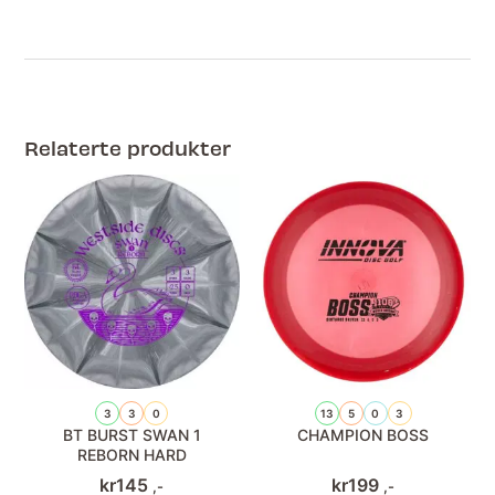
Relaterte produkter
3
3
0
13
5
0
3
BT BURST SWAN 1
CHAMPION BOSS
REBORN HARD
kr
145
kr
199
,-
,-