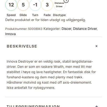
Distance
12
5
-1
3
Driver
Speed
Glide
Turn
Fade
Disctype
Dette produktet er for tiden utsolgt og utilgjengelig.
Kategorier:
Discer
,
Distance Driver
,
Produktnummer:
50008943
Innova
BESKRIVELSE
Innova Destroyer er en veldig rask, stabil langdistanse-
driver. Den er som en raskere Wraith, men med litt mer
stabilitet i høye og lave hastigheter. En fantastisk disk for
forehand-kastere og dem med plenty med trøkk.
Håndterer motvind og kast med off axis-dreiemoment.
Ikke anbefalt for nybegynnere.
TILLEGGSINFORMASJON