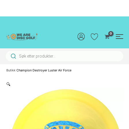
Hopp
rett
til
innholdet
Main
Men
Products search
Butikk
Champion Destroyer Luster Air Force
🔍