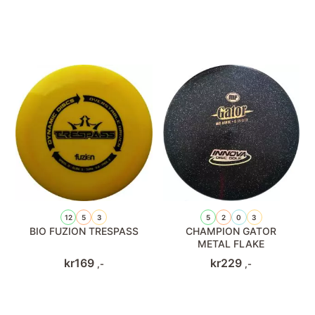
12
5
3
5
2
0
3
BIO FUZION TRESPASS
CHAMPION GATOR
METAL FLAKE
kr
169
kr
229
,-
,-