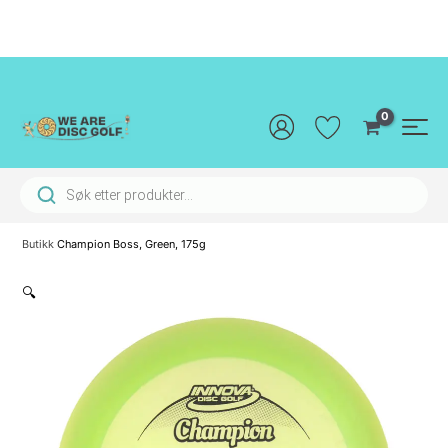
Hopp
rett
til
innholdet
Main
Men
Products search
Butikk
Champion Boss, Green, 175g
🔍