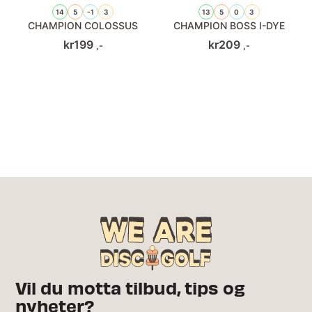
14
5
-1
3
13
5
0
3
CHAMPION COLOSSUS
CHAMPION BOSS I-DYE
kr
199
kr
209
,-
,-
Vil du motta tilbud, tips og
nyheter?