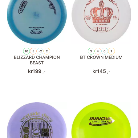
10
5
-2
2
3
4
0
1
BLIZZARD CHAMPION
BT CROWN MEDIUM
BEAST
kr
199
kr
145
,-
,-