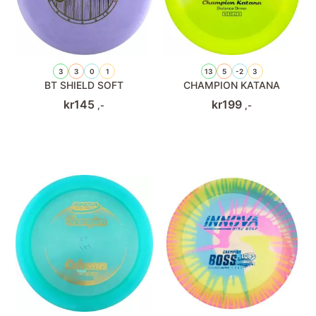
3
3
0
1
13
5
-2
3
BT SHIELD SOFT
CHAMPION KATANA
kr
145
kr
199
,-
,-