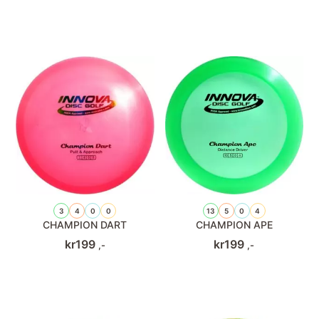
3
4
0
0
13
5
0
4
CHAMPION DART
CHAMPION APE
kr
199
kr
199
,-
,-