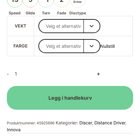
Driver
Speed
Glide
Turn
Fade
Disctype
VEKT
FARGE
Nullstill
C-
+
-
Plastic
Fenris
antall
Legg i handlekurv
Kategorier:
Discer
,
Distance Driver
,
Produktnummer:
45925696
Innova