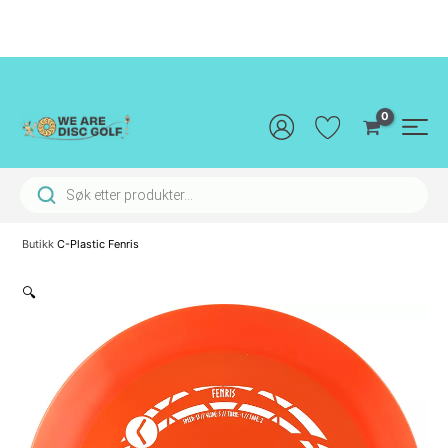
Hopp
rett
til
innholdet
Main
Men
Products search
Butikk
C-Plastic Fenris
🔍