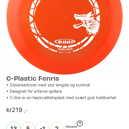
C-Plastic Fenris
• Distansedriver med stor lengde og kontroll
• Designet for erfarne spillere
• C-line er en høykvalitetsplast med svært god holdbarhet
kr
219
,-
Distance
13
5
-1
2