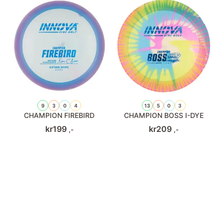
9
3
0
4
13
5
0
3
CHAMPION FIREBIRD
CHAMPION BOSS I-DYE
kr
199
kr
209
,-
,-