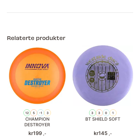
Relaterte produkter
12
5
-1
3
3
3
0
1
CHAMPION
BT SHIELD SOFT
DESTROYER
kr
199
kr
145
,-
,-