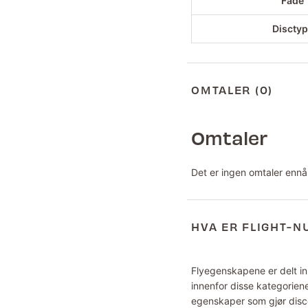
Fade
Discty
OMTALER (0)
Omtaler
Det er ingen omtaler ennå
HVA ER FLIGHT-
Flyegenskapene er delt inn
innenfor disse kategoriene
egenskaper som gjør disce