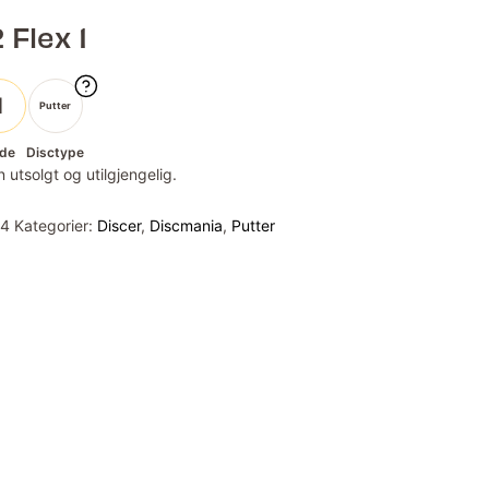
 Flex 1
1
Putter
de
Disctype
 utsolgt og utilgjengelig.
64
Kategorier:
Discer
,
Discmania
,
Putter