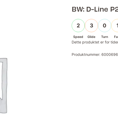
BW: D-Line P2
2
3
0
Speed
Glide
Turn
Fa
Dette produktet er for tiden
Produktnummer:
600069