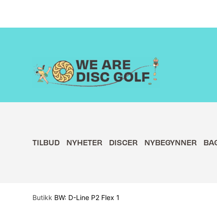
Hopp
rett
til
innholdet
TILBUD
NYHETER
DISCER
NYBEGYNNER
BA
Butikk
BW: D-Line P2 Flex 1