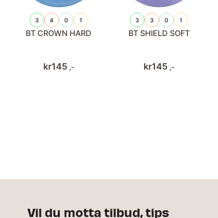
3
4
0
1
3
3
0
1
BT CROWN HARD
BT SHIELD SOFT
kr
145
kr
145
,-
,-
Vil du motta tilbud, tips