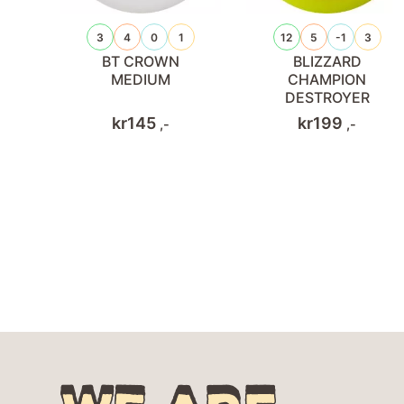
3
4
0
1
12
5
-1
3
BT CROWN
BLIZZARD
MEDIUM
CHAMPION
DESTROYER
kr
145
kr
199
,-
,-