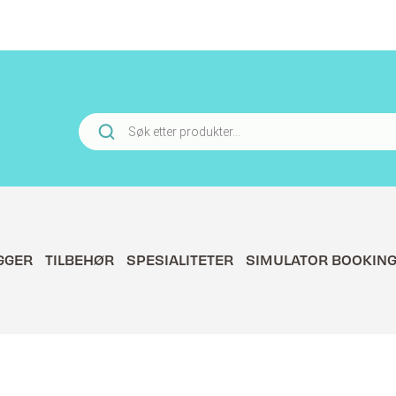
Products
search
GGER
TILBEHØR
SPESIALITETER
SIMULATOR BOOKIN