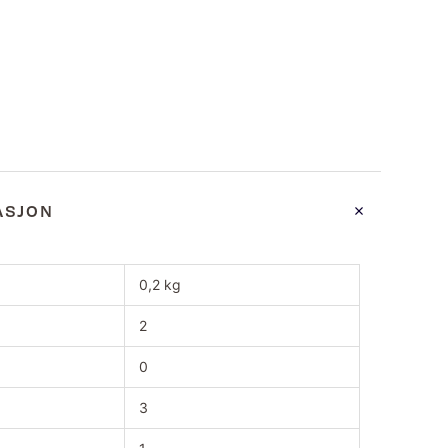
ASJON
0,2 kg
2
0
3