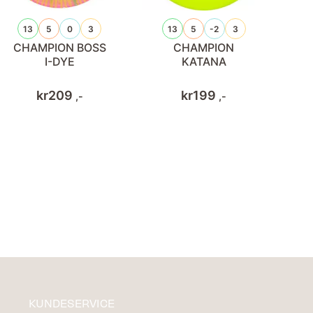
13
5
0
3
13
5
-2
3
CHAMPION BOSS
CHAMPION
I-DYE
KATANA
kr
209
kr
199
,-
,-
KUNDESERVICE