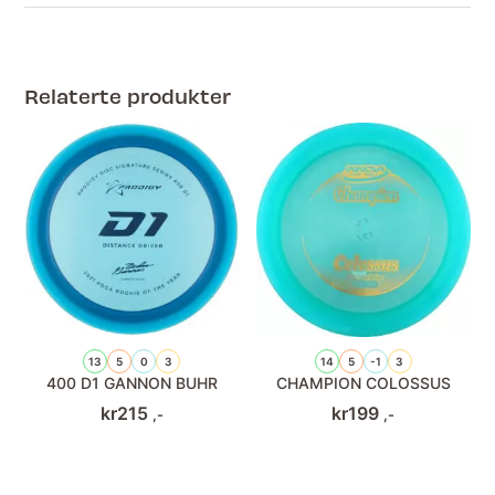
Relaterte produkter
13
5
0
3
14
5
-1
3
400 D1 GANNON BUHR
CHAMPION COLOSSUS
kr
215
kr
199
,-
,-