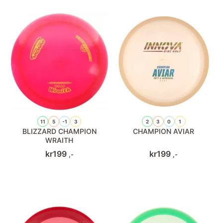
11
5
-1
3
2
3
0
1
BLIZZARD CHAMPION
CHAMPION AVIAR
WRAITH
kr
199
kr
199
,-
,-