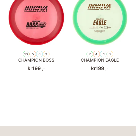
13
5
0
3
7
4
-1
3
CHAMPION BOSS
CHAMPION EAGLE
kr
199
kr
199
,-
,-