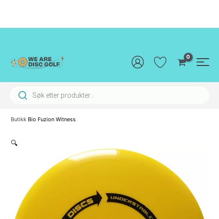
Hopp
rett
til
innholdet
Main
Men
Products search
Butikk
Bio Fuzion Witness
🔍