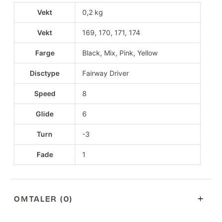
Vekt
0,2 kg
Vekt
169, 170, 171, 174
Farge
Black, Mix, Pink, Yellow
Disctype
Fairway Driver
Speed
8
Glide
6
Turn
-3
Fade
1
OMTALER (0)