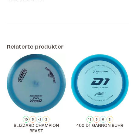
Relaterte produkter
10
5
-2
2
13
5
0
3
BLIZZARD CHAMPION
400 D1 GANNON BUHR
BEAST