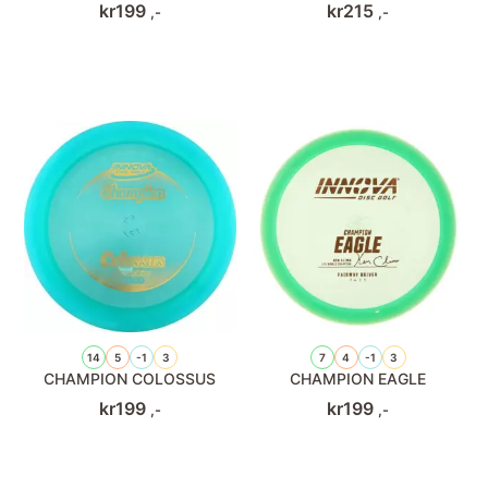
kr
199
kr
215
,-
,-
14
5
-1
3
7
4
-1
3
CHAMPION COLOSSUS
CHAMPION EAGLE
kr
199
kr
199
,-
,-