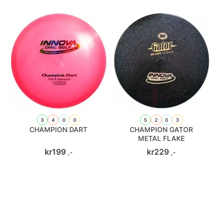
3
4
0
0
5
2
0
3
CHAMPION DART
CHAMPION GATOR
METAL FLAKE
kr
199
kr
229
,-
,-