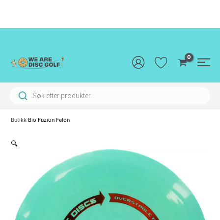
Hopp
rett
til
innholdet
Main
Men
Products search
Butikk
Bio Fuzion Felon
🔍