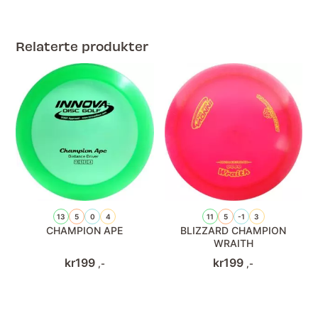
Relaterte produkter
13
5
0
4
11
5
-1
3
CHAMPION APE
BLIZZARD CHAMPION
WRAITH
kr
199
kr
199
,-
,-