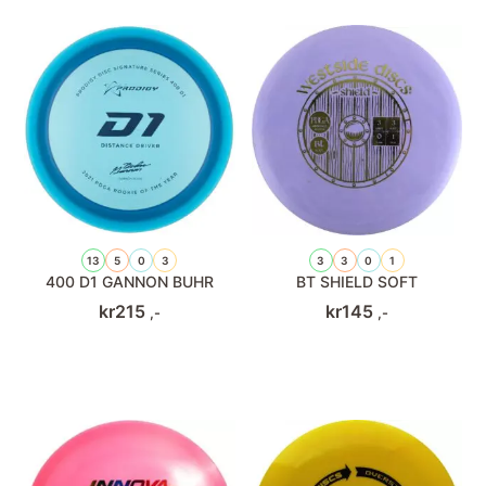
13
5
0
3
3
3
0
1
400 D1 GANNON BUHR
BT SHIELD SOFT
kr
215
kr
145
,-
,-