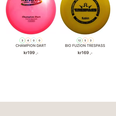
3
4
0
0
12
5
3
CHAMPION DART
BIO FUZION TRESPASS
kr
199
kr
169
,-
,-