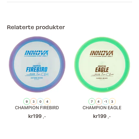
Relaterte produkter
9
3
0
4
7
4
-1
3
CHAMPION FIREBIRD
CHAMPION EAGLE
kr
199
kr
199
,-
,-