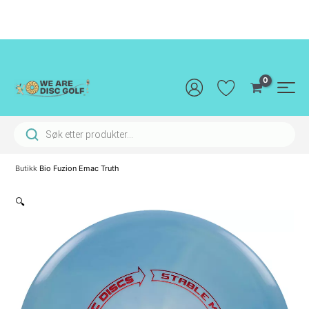
Hopp
rett
til
innholdet
Main
Men
Products search
Butikk
Bio Fuzion Emac Truth
🔍