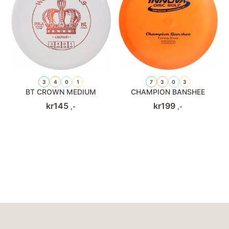
3
4
0
1
7
3
0
3
BT CROWN MEDIUM
CHAMPION BANSHEE
kr
145
kr
199
,-
,-