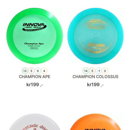
13
5
0
4
14
5
-1
3
CHAMPION APE
CHAMPION COLOSSUS
kr
199
kr
199
,-
,-