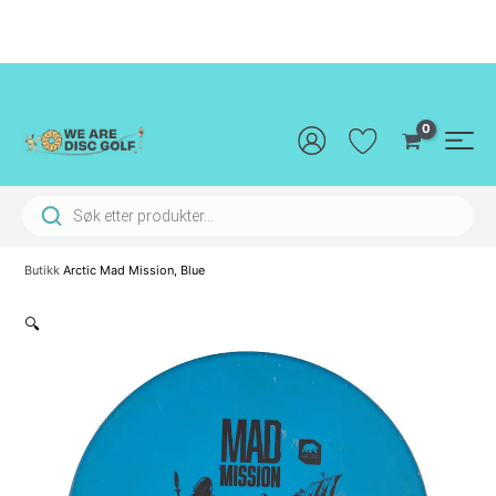
Hopp
rett
til
innholdet
Main
Men
Products search
Butikk
Arctic Mad Mission, Blue
🔍