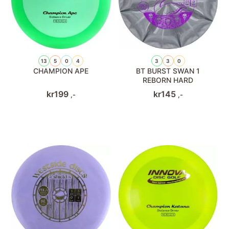
13
5
0
4
3
3
0
CHAMPION APE
BT BURST SWAN 1
REBORN HARD
kr
199
kr
145
,-
,-