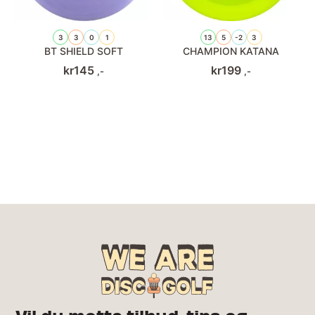
3
3
0
1
13
5
-2
3
BT SHIELD SOFT
CHAMPION KATANA
kr
145
kr
199
,-
,-