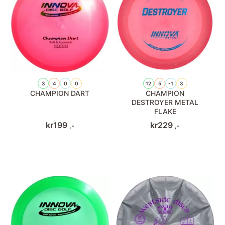
3
4
0
0
12
5
-1
3
CHAMPION DART
CHAMPION
DESTROYER METAL
FLAKE
kr
199
kr
229
,-
,-