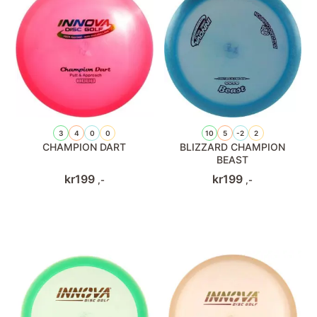
3
4
0
0
10
5
-2
2
CHAMPION DART
BLIZZARD CHAMPION
BEAST
kr
199
kr
199
,-
,-