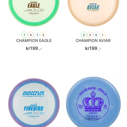
7
4
-1
3
2
3
0
1
CHAMPION EAGLE
CHAMPION AVIAR
kr
199
kr
199
,-
,-