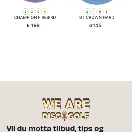
9
3
0
4
3
4
0
1
CHAMPION FIREBIRD
BT CROWN HARD
kr
199
kr
145
,-
,-
Vil du motta tilbud, tips og