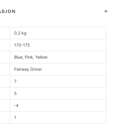
ASJON
0,2 kg
170-175
Blue, Pink, Yellow
Fairway Driver
7
5
-4
1