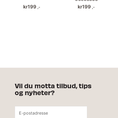
kr
199
kr
199
,-
,-
Vil du motta tilbud, tips
og nyheter?