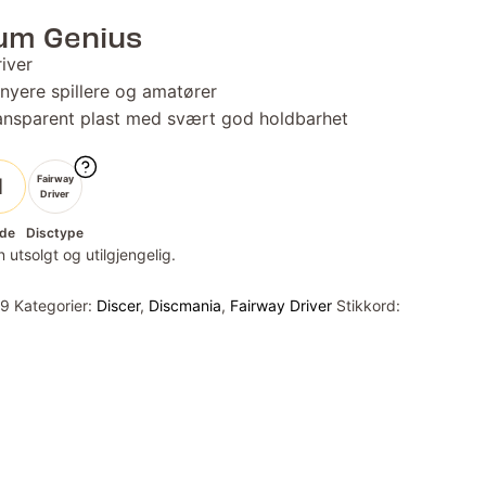
um Genius
iver
 nyere spillere og amatører
ransparent plast med svært god holdbarhet
Fairway
1
Driver
de
Disctype
 utsolgt og utilgjengelig.
59
Kategorier:
Discer
,
Discmania
,
Fairway Driver
Stikkord: