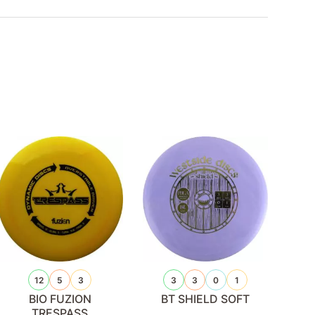
12
5
3
3
3
0
1
BIO FUZION
BT SHIELD SOFT
TRESPASS