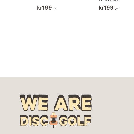
kr
199
kr
199
,-
,-