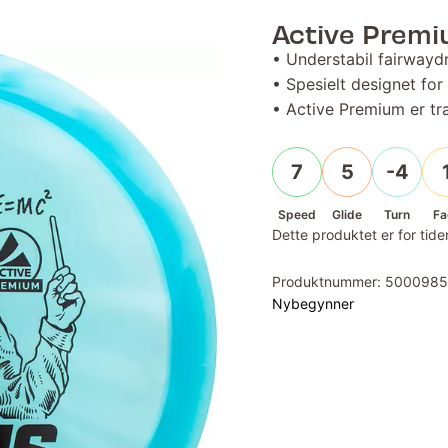
Active Premi
• Understabil fairwaydr
• Spesielt designet for
• Active Premium er t
7
5
-4
Speed
Glide
Turn
Fa
Dette produktet er for tiden
Produktnummer:
500098
Nybegynner