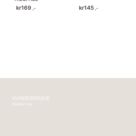
kr
169
kr
145
,-
,-
KUNDESERVICE
Kontakt oss