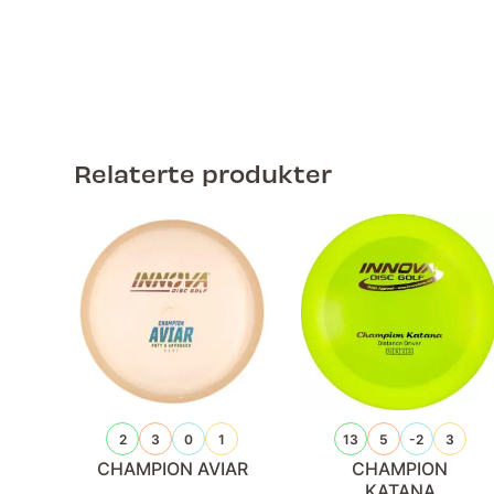
Relaterte produkter
2
3
0
1
13
5
-2
3
CHAMPION AVIAR
CHAMPION
KATANA