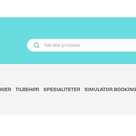
Products
search
GGER
TILBEHØR
SPESIALITETER
SIMULATOR BOOKIN