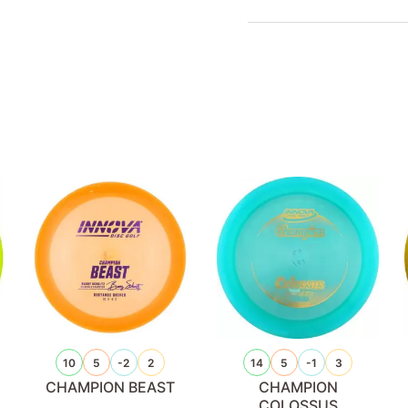
10
5
-2
2
14
5
-1
3
CHAMPION BEAST
CHAMPION
COLOSSUS