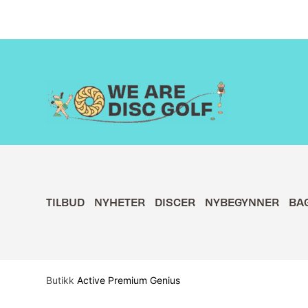
Hopp
rett
til
innholdet
TILBUD
NYHETER
DISCER
NYBEGYNNER
BA
Butikk
Active Premium Genius