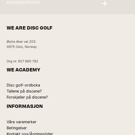
KUNDESERVICE
Kontakt oss
WE ARE DISC GOLF
Østre Aker vei 203
0975 Oslo, Norway
Org nr: 927 660 792
WE ACADEMY
Disc golf-ordboka
Tallene på discene?
Forskjeller på discene?
INFORMASJON
Våre varemerker
Betingelser
Kontakt oss/Åpningstider