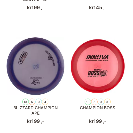
kr
199
kr
145
,-
,-
13
5
0
4
13
5
0
3
BLIZZARD CHAMPION
CHAMPION BOSS
APE
kr
199
kr
199
,-
,-