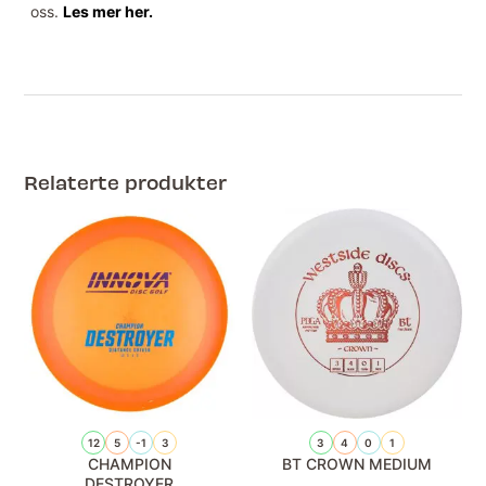
oss.
Les mer her.
Relaterte produkter
12
5
-1
3
3
4
0
1
CHAMPION
BT CROWN MEDIUM
DESTROYER