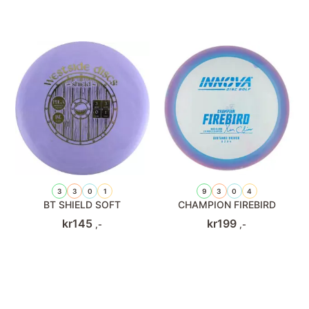
3
3
0
1
9
3
0
4
BT SHIELD SOFT
CHAMPION FIREBIRD
kr
145
kr
199
,-
,-