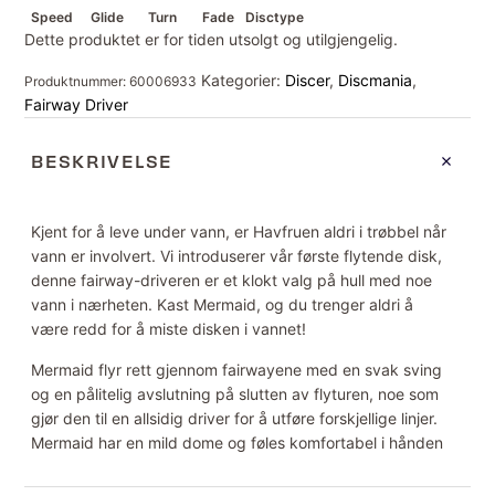
Speed
Glide
Turn
Fade
Disctype
Dette produktet er for tiden utsolgt og utilgjengelig.
Kategorier:
Discer
,
Discmania
,
Produktnummer:
60006933
Fairway Driver
BESKRIVELSE
Kjent for å leve under vann, er Havfruen aldri i trøbbel når
vann er involvert. Vi introduserer vår første flytende disk,
denne fairway-driveren er et klokt valg på hull med noe
vann i nærheten. Kast Mermaid, og du trenger aldri å
være redd for å miste disken i vannet!
Mermaid flyr rett gjennom fairwayene med en svak sving
og en pålitelig avslutning på slutten av flyturen, noe som
gjør den til en allsidig driver for å utføre forskjellige linjer.
Mermaid har en mild dome og føles komfortabel i hånden