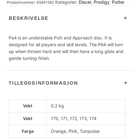
Kategorier:
Discer
,
Prodigy
,
Putter
Produktnummer:
45841582
BESKRIVELSE
Pa4 is an understable Putt and Approach disc. It is
designed for all players and skill levels. The PA4 will turn
up when thrown hard and will then have a long glide and
gentle turning finish.
TILLEGGSINFORMASJON
Vekt
0,2 kg
Vekt
170, 171, 172, 173, 174
Farge
Orange, Pink, Turquoise