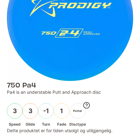
750 Pa4
Pa4 is an understable Putt and Approach disc
3
3
-1
1
Putter
Speed
Glide
Turn
Fade
Disctype
Dette produktet er for tiden utsolgt og utilgjengelig.