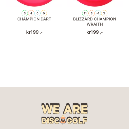
3
4
0
0
11
5
-1
3
CHAMPION DART
BLIZZARD CHAMPION
WRAITH
kr
199
kr
199
,-
,-