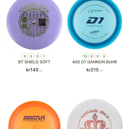
3
3
0
1
13
5
0
3
BT SHIELD SOFT
400 D1 GANNON BUHR
kr
145
kr
215
,-
,-