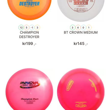
12
5
-1
3
3
4
0
1
CHAMPION
BT CROWN MEDIUM
DESTROYER
kr
199
kr
145
,-
,-