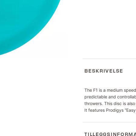
BESKRIVELSE
The F1 is a medium speed, 
predictable and controllab
throwers. This disc is al
It features Prodigys “Eas
TILLEGGSINFORM