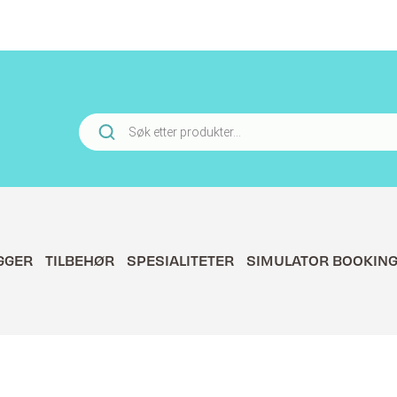
Products
search
GGER
TILBEHØR
SPESIALITETER
SIMULATOR BOOKIN