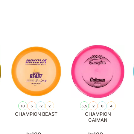
10
5
-2
2
5,5
2
0
4
CHAMPION BEAST
CHAMPION
CAIMAN