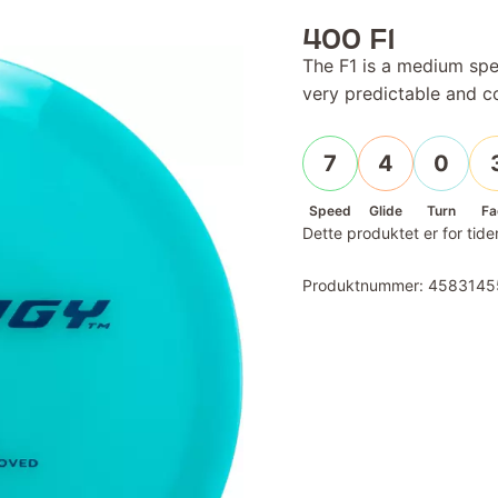
400 F1
The F1 is a medium spee
very predictable and co
7
4
0
Speed
Glide
Turn
Fa
Dette produktet er for tiden
Produktnummer:
4583145