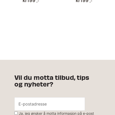
kr
199
kr
199
,-
,-
Vil du motta tilbud, tips
og nyheter?
Ja, jeg ønsker å motta informasjon på e-post