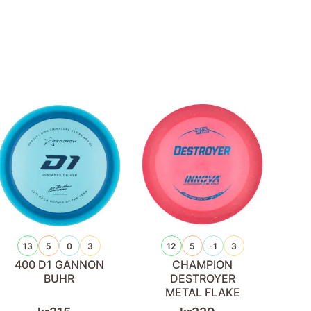
13
5
0
3
12
5
-1
3
400 D1 GANNON
CHAMPION
BUHR
DESTROYER
METAL FLAKE