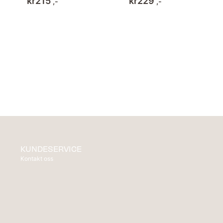
kr
215
kr
229
,-
,-
KUNDESERVICE
Kontakt oss