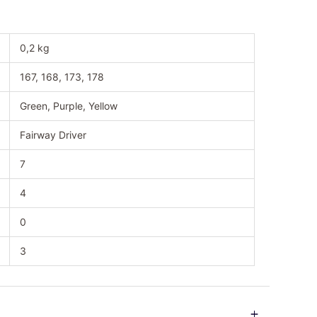
0,2 kg
167, 168, 173, 178
Green, Purple, Yellow
Fairway Driver
7
4
0
3