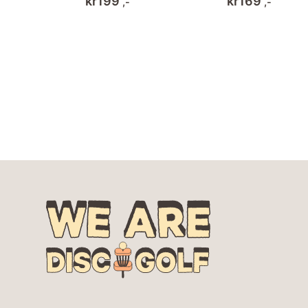
kr
199
kr
169
,-
,-