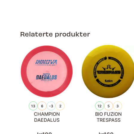
Relaterte produkter
13
6
-3
2
12
5
3
CHAMPION
BIO FUZION
DAEDALUS
TRESPASS