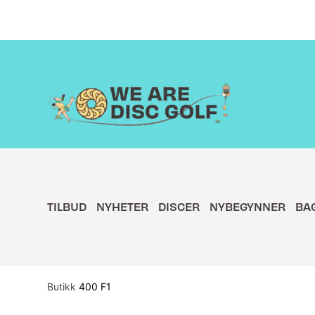
Hopp
rett
til
innholdet
TILBUD
NYHETER
DISCER
NYBEGYNNER
BA
Butikk
400 F1