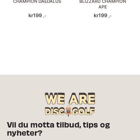
CHAMPION DAEDALUS
BLIZZARD CHAMPION
APE
kr
199
kr
199
,-
,-
Vil du motta tilbud, tips og
nyheter?