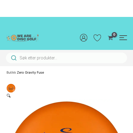
Hopp
rett
til
innholdet
Main
Men
Products search
Butikk
Zero Gravity Fuse
🔍