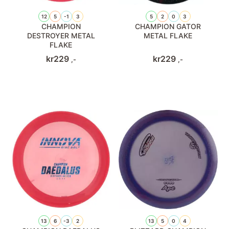
12
5
-1
3
5
2
0
3
CHAMPION
CHAMPION GATOR
DESTROYER METAL
METAL FLAKE
FLAKE
kr
229
kr
229
,-
,-
13
6
-3
2
13
5
0
4