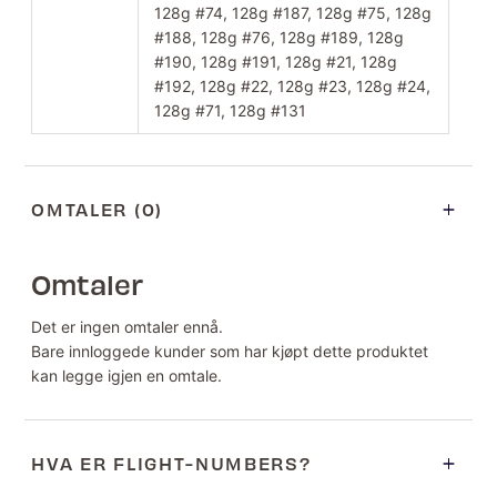
128g #74, 128g #187, 128g #75, 128g
#188, 128g #76, 128g #189, 128g
#190, 128g #191, 128g #21, 128g
#192, 128g #22, 128g #23, 128g #24,
128g #71, 128g #131
OMTALER (0)
Omtaler
Det er ingen omtaler ennå.
Bare innloggede kunder som har kjøpt dette produktet
kan legge igjen en omtale.
HVA ER FLIGHT-NUMBERS?