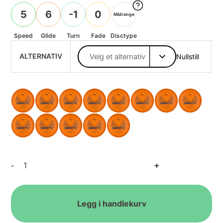
5
6
-1
0
Midrange
Speed
Glide
Turn
Fade
Disctype
ALTERNATIV
Nullstill
Zero
+
-
Gravity
Fuse
antall
Legg i handlekurv