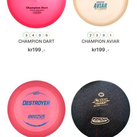
3
4
0
0
2
3
0
1
CHAMPION DART
CHAMPION AVIAR
kr
199
kr
199
,-
,-