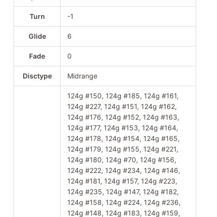
Turn
-1
Glide
6
Fade
0
Disctype
Midrange
124g #150, 124g #185, 124g #161,
124g #227, 124g #151, 124g #162,
124g #176, 124g #152, 124g #163,
124g #177, 124g #153, 124g #164,
124g #178, 124g #154, 124g #165,
124g #179, 124g #155, 124g #221,
124g #180, 124g #70, 124g #156,
124g #222, 124g #234, 124g #146,
124g #181, 124g #157, 124g #223,
124g #235, 124g #147, 124g #182,
124g #158, 124g #224, 124g #236,
124g #148, 124g #183, 124g #159,