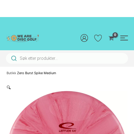
Hopp
rett
til
innholdet
Main
Men
Products search
Butikk
Zero Burst Spike Medium
🔍