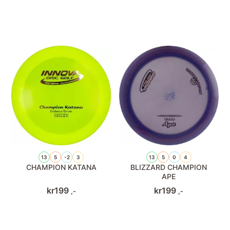
13
5
-2
3
13
5
0
4
CHAMPION KATANA
BLIZZARD CHAMPION
APE
kr
199
kr
199
,-
,-