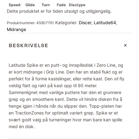
Speed
Glide
Turn
Fade
Disctype
Dette produktet er for tiden utsolgt og utilgjengelig.
Kategorier:
Discer
,
Latitude64
,
Produktnummer:
45907761
Midrange
BESKRIVELSE
Latitude Spike er en putt- og innspillsdisk i Zero Line, og
er kort midrange i Grip Line. Den har en stabil flukt og er
perfekt for å forme kastelinger, eller rette kast. Den vil fly
veldig flatt og rakt på kast opp til 90 meter.
Sammenlignet med vanlige puttere har den et grunnere
grep og en smoothere kant. Dette vil hindre disken fra å
henge igjen i hånda når du slipper den. Topp-platen har
en TractionZones for optimalt variert grep. Spike er et
svært godt valg på turneringer hvor man bare kan spille
med én disk.