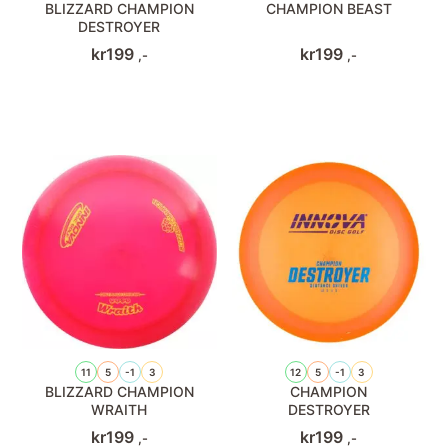
BLIZZARD CHAMPION
CHAMPION BEAST
DESTROYER
kr
199
kr
199
,-
,-
11
5
-1
3
12
5
-1
3
BLIZZARD CHAMPION
CHAMPION
WRAITH
DESTROYER
kr
199
kr
199
,-
,-