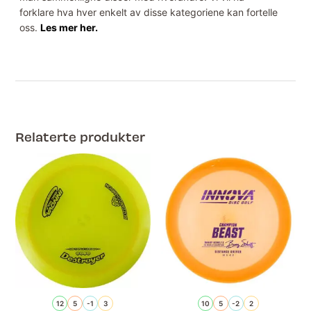
forklare hva hver enkelt av disse kategoriene kan fortelle
oss.
Les mer her.
Relaterte produkter
12
5
-1
3
10
5
-2
2