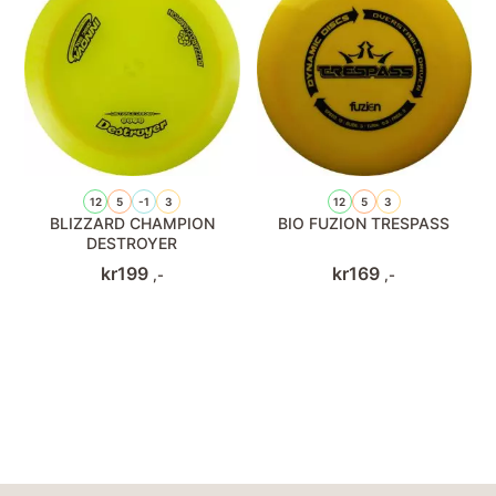
12
5
-1
3
12
5
3
BLIZZARD CHAMPION
BIO FUZION TRESPASS
DESTROYER
kr
199
kr
169
,-
,-