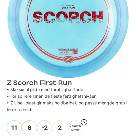
Z Scorch First Run
• Maksimal glide med forutsigbar fade
• For spillere innen de fleste ferdighetsnivåer
• Z Line- plast gir maks holdbarhet, og passe mengde grep i
tørre forhold
Distance
11
6
-2
2
Driver