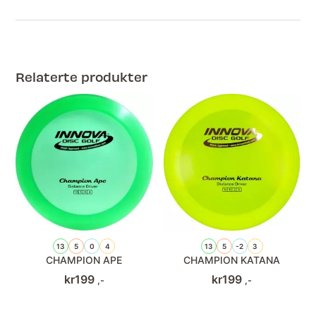
Relaterte produkter
13
5
0
4
13
5
-2
3
CHAMPION APE
CHAMPION KATANA
kr
199
kr
199
,-
,-