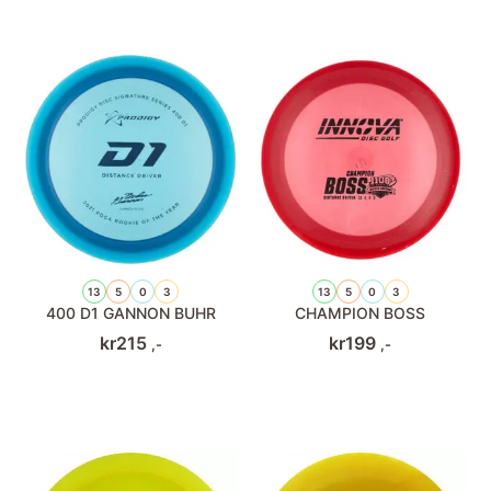
13
5
0
3
13
5
0
3
400 D1 GANNON BUHR
CHAMPION BOSS
kr
215
kr
199
,-
,-