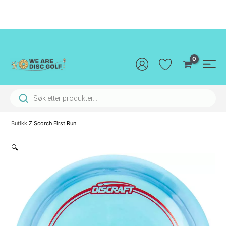
Hopp
rett
til
innholdet
Main
Men
Products search
Butikk
Z Scorch First Run
🔍