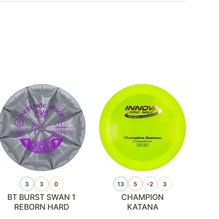
3
3
0
13
5
-2
3
BT BURST SWAN 1
CHAMPION
REBORN HARD
KATANA