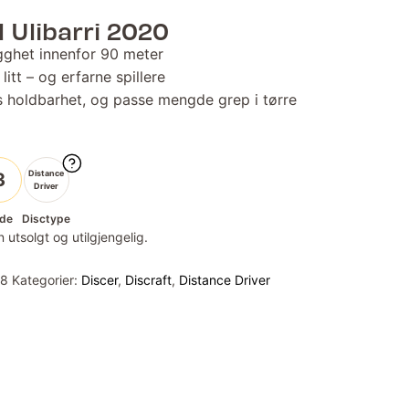
 Ulibarri 2020
ygghet innenfor 90 meter
litt – og erfarne spillere
ks holdbarhet, og passe mengde grep i tørre
Distance
3
Driver
de
Disctype
 utsolgt og utilgjengelig.
98
Kategorier:
Discer
,
Discraft
,
Distance Driver