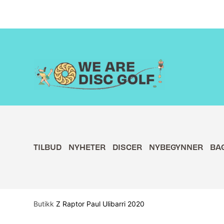
Hopp
rett
til
innholdet
TILBUD
NYHETER
DISCER
NYBEGYNNER
BA
Butikk
Z Raptor Paul Ulibarri 2020