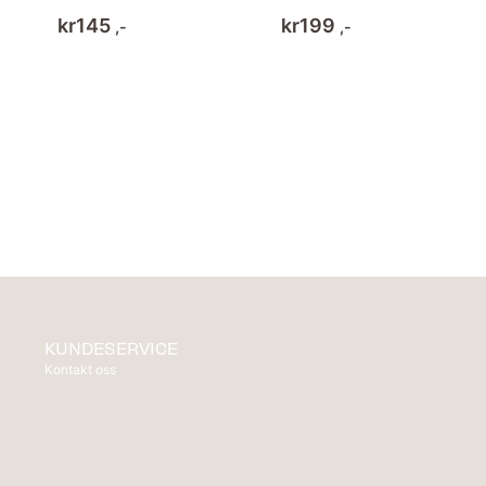
kr
145
kr
199
,-
,-
KUNDESERVICE
Kontakt oss