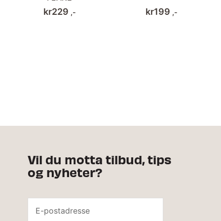
kr
229
kr
199
,-
,-
Vil du motta tilbud, tips
og nyheter?