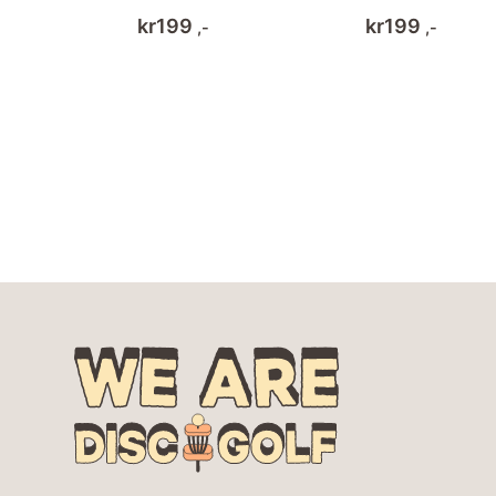
kr
199
kr
199
,-
,-