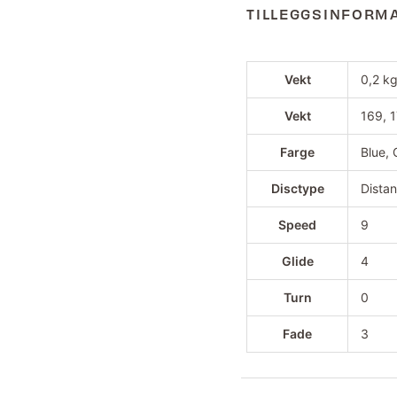
TILLEGGSINFORM
Vekt
0,2 k
Vekt
169, 1
Farge
Blue, 
Disctype
Distan
Speed
9
Glide
4
Turn
0
Fade
3