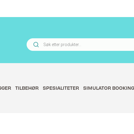
Products
search
GGER
TILBEHØR
SPESIALITETER
SIMULATOR BOOKIN