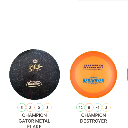
5
2
0
3
12
5
-1
3
CHAMPION
CHAMPION
GATOR METAL
DESTROYER
FLAKE