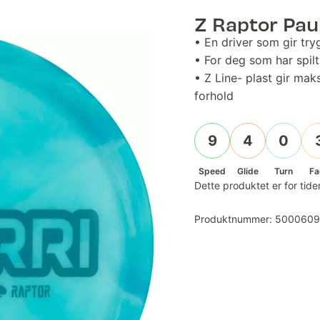
Z Raptor Paul
• En driver som gir tr
• For deg som har spilt 
• Z Line- plast gir ma
forhold
9
4
0
Speed
Glide
Turn
Fa
Dette produktet er for tiden
Produktnummer:
500060