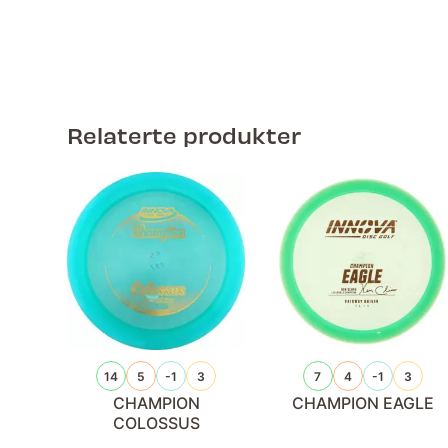
Relaterte produkter
14
5
-1
3
7
4
-1
3
CHAMPION
CHAMPION EAGLE
COLOSSUS