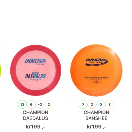
13
6
-3
2
7
3
0
3
CHAMPION
CHAMPION
DAEDALUS
BANSHEE
kr
199
kr
199
,-
,-