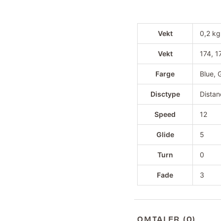
Vekt
0,2 kg
Vekt
174, 1
Farge
Blue, 
Disctype
Distan
Speed
12
Glide
5
Turn
0
Fade
3
OMTALER (0)