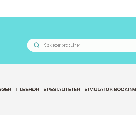
Products
search
GGER
TILBEHØR
SPESIALITETER
SIMULATOR BOOKIN