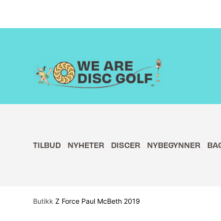
Hopp
rett
til
innholdet
TILBUD
NYHETER
DISCER
NYBEGYNNER
BA
Butikk
Z Force Paul McBeth 2019