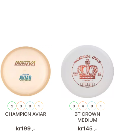
2
3
0
1
3
4
0
1
CHAMPION AVIAR
BT CROWN
MEDIUM
kr
199
kr
145
,-
,-