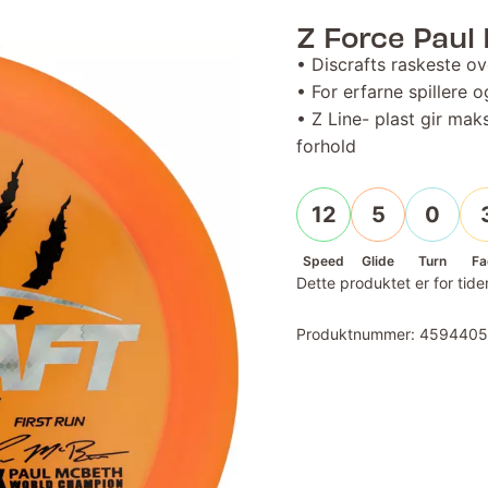
Z Force Paul
• Discrafts raskeste ov
• For erfarne spillere o
• Z Line- plast gir ma
forhold
12
5
0
Speed
Glide
Turn
Fa
Dette produktet er for tiden
Produktnummer:
459440