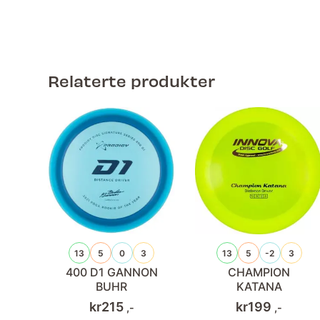
Relaterte produkter
13
5
0
3
13
5
-2
3
400 D1 GANNON
CHAMPION
BUHR
KATANA
kr
215
kr
199
,-
,-