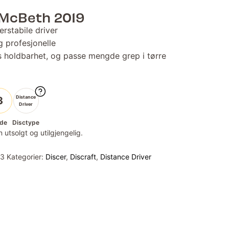
 McBeth 2019
erstabile driver
g profesjonelle
ks holdbarhet, og passe mengde grep i tørre
Distance
3
Driver
de
Disctype
 utsolgt og utilgjengelig.
53
Kategorier:
Discer
,
Discraft
,
Distance Driver