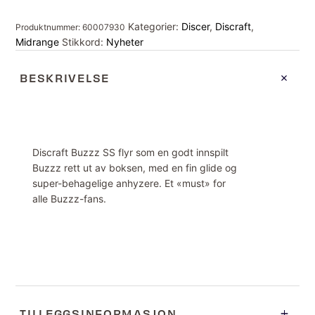
antall
Kategorier:
Discer
,
Discraft
,
Produktnummer:
60007930
Midrange
Stikkord:
Nyheter
BESKRIVELSE
Discraft Buzzz SS flyr som en godt innspilt
Buzzz rett ut av boksen, med en fin glide og
super-behagelige anhyzere. Et «must» for
alle Buzzz-fans.
TILLEGGSINFORMASJON