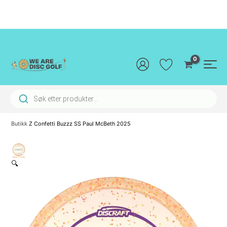
Hopp
rett
til
innholdet
Main
Men
Products search
Butikk
Z Confetti Buzzz SS Paul McBeth 2025
🔍