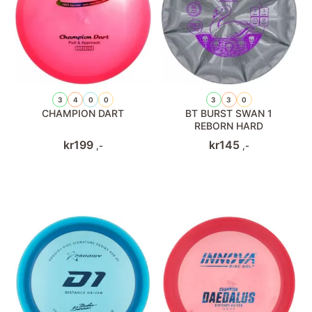
3
4
0
0
3
3
0
CHAMPION DART
BT BURST SWAN 1
REBORN HARD
kr
199
kr
145
,-
,-