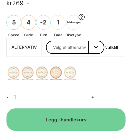
kr
269
,-
5
4
-2
1
Midrange
Speed
Glide
Turn
Fade
Disctype
ALTERNATIV
Nullstill
Z
+
-
Confetti
Buzzz
SS
Paul
Legg i handlekurv
McBeth
2025