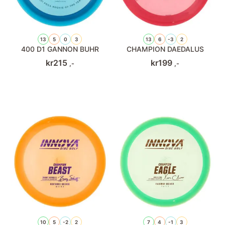
13
5
0
3
13
6
-3
2
400 D1 GANNON BUHR
CHAMPION DAEDALUS
kr
215
kr
199
,-
,-
10
5
-2
2
7
4
-1
3