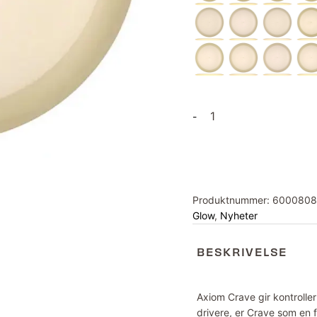
Total
-
Eclipse
Crave
Blank
antall
Produktnummer:
600080
Glow
,
Nyheter
BESKRIVELSE
Axiom Crave gir kontrolle
drivere, er Crave som en f