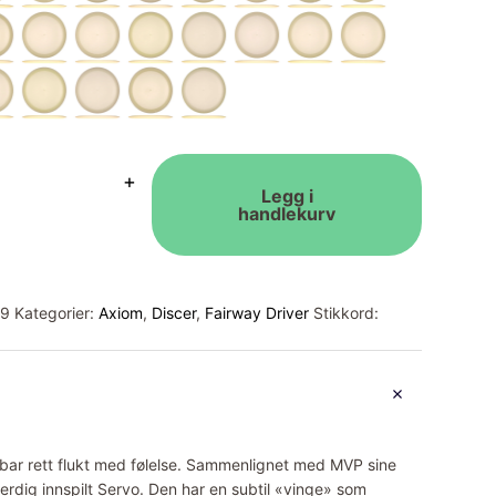
+
Legg i
handlekurv
89
Kategorier:
Axiom
,
Discer
,
Fairway Driver
Stikkord:
rbar rett flukt med følelse. Sammenlignet med MVP sine
erdig innspilt Servo. Den har en subtil «vinge» som