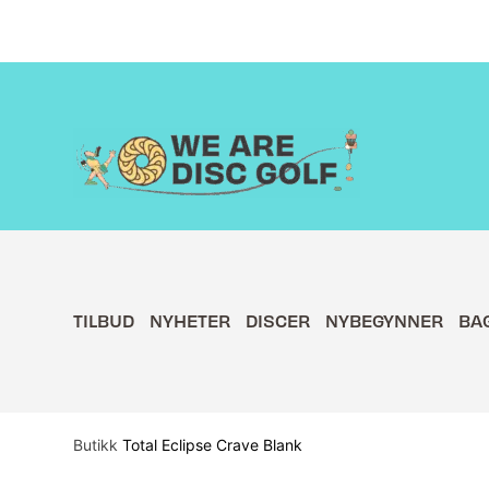
Hopp
rett
til
innholdet
TILBUD
NYHETER
DISCER
NYBEGYNNER
BA
Butikk
Total Eclipse Crave Blank