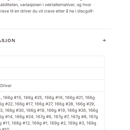
abiliteten, variasjonen i vektalternativer, og hvor
rave til en driver du vil crave etter å ha i discgolf-
ASJON
 Driver
, 166g #15, 166g #25, 166g #16, 166g #21, 166g
6g #22, 166g #17, 166g #27, 166g #28, 166g #29,
3, 166g #30, 166g #18, 166g #19, 166g #26, 166g
6g #14, 166g #24, 167g #6, 167g #7, 167g #8, 167g
g #11, 168g #12, 169g #1, 169g #2, 169g #3, 169g
g #10