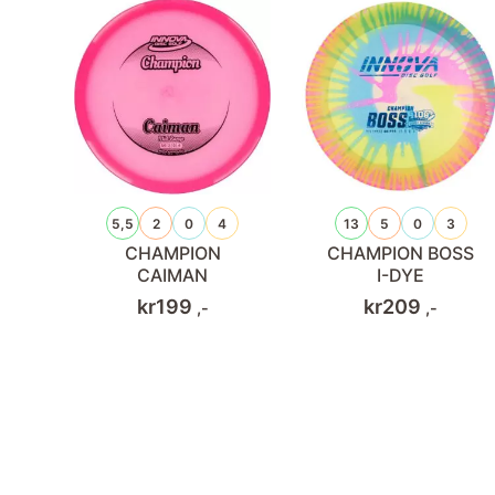
5,5
2
0
4
13
5
0
3
CHAMPION
CHAMPION BOSS
CAIMAN
I-DYE
kr
199
kr
209
,-
,-