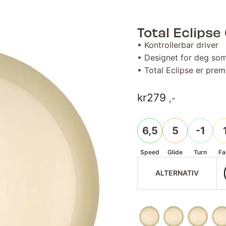
Total Eclipse
• Kontrollerbar driver
• Designet for deg som 
• Total Eclipse er pre
kr
279
,-
6,5
5
-1
Speed
Glide
Turn
Fa
ALTERNATIV