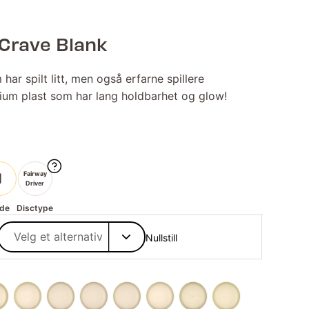
 Crave Blank
har spilt litt, men også erfarne spillere
mium plast som har lang holdbarhet og glow!
Fairway
1
Driver
de
Disctype
Nullstill