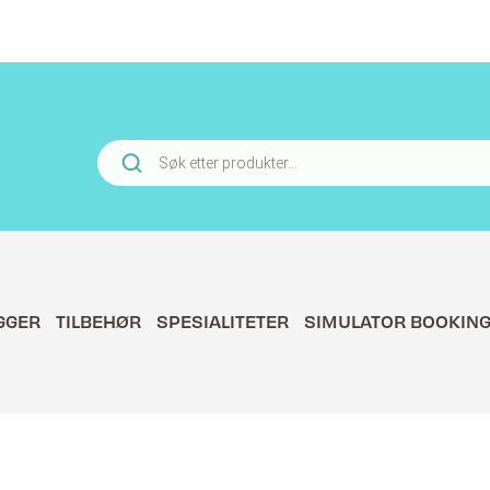
Products
search
GGER
TILBEHØR
SPESIALITETER
SIMULATOR BOOKIN