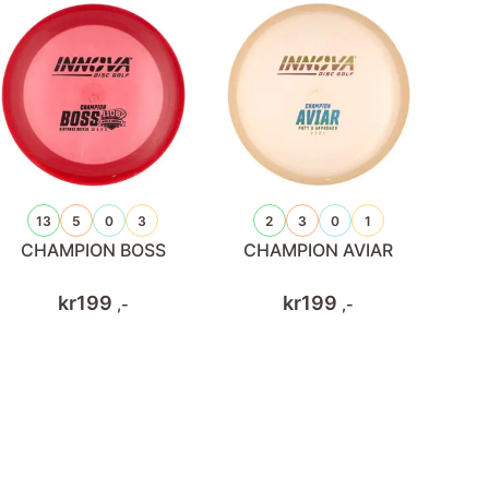
13
5
0
3
2
3
0
1
CHAMPION BOSS
CHAMPION AVIAR
kr
199
kr
199
,-
,-