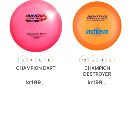
3
4
0
0
12
5
-1
3
CHAMPION DART
CHAMPION
DESTROYER
kr
199
kr
199
,-
,-