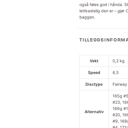
også føles god i hånda. St
lettkastelig den er – gjør C
baggen.
TILLEGGSINFORM
Vekt
0,2 kg
Speed
6,5
Disctype
Fairway
165g #5
#23, 16
166g #1
Alternativ
#20, 16
#9, 168
#4, 171