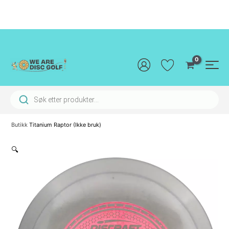
Hopp
rett
til
innholdet
Main
Men
Products search
Butikk
Titanium Raptor (Ikke bruk)
🔍