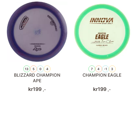
13
5
0
4
7
4
-1
3
BLIZZARD CHAMPION
CHAMPION EAGLE
APE
kr
199
kr
199
,-
,-