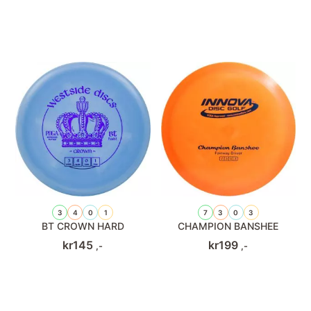
3
4
0
1
7
3
0
3
BT CROWN HARD
CHAMPION BANSHEE
kr
145
kr
199
,-
,-