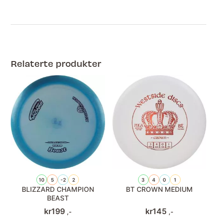
Relaterte produkter
10
5
-2
2
3
4
0
1
BLIZZARD CHAMPION
BT CROWN MEDIUM
BEAST
kr
199
kr
145
,-
,-