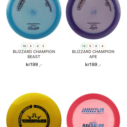
10
5
-2
2
13
5
0
4
BLIZZARD CHAMPION
BLIZZARD CHAMPION
BEAST
APE
kr
199
kr
199
,-
,-