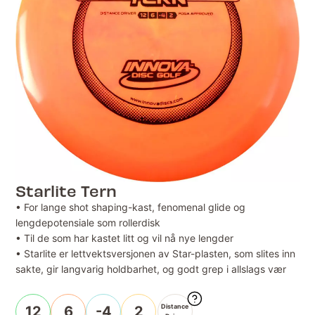
Starlite Tern
• For lange shot shaping-kast, fenomenal glide og
lengdepotensiale som rollerdisk
• Til de som har kastet litt og vil nå nye lengder
• Starlite er lettvektsversjonen av Star-plasten, som slites inn
sakte, gir langvarig holdbarhet, og godt grep i allslags vær
Distance
12
6
-4
2