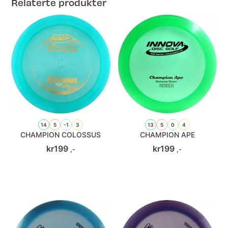
Relaterte produkter
14
5
-1
3
13
5
0
4
CHAMPION COLOSSUS
CHAMPION APE
kr
199
kr
199
,-
,-