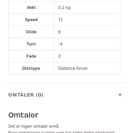
Vekt
0,2 kg
Speed
12
Glide
6
Turn
-4
Fade
2
Disctype
Distance Driver
OMTALER (0)
Omtaler
Det er ingen omtaler ennå.
Bare innloggede kunder som har kjøpt dette produktet