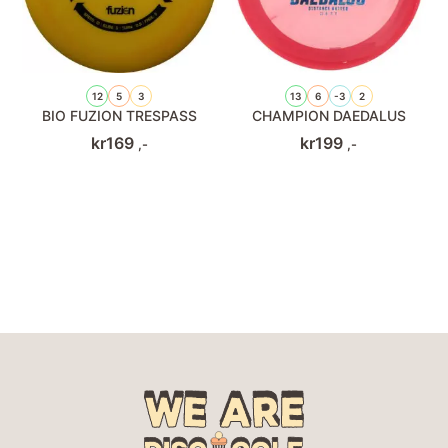
12
5
3
13
6
-3
2
BIO FUZION TRESPASS
CHAMPION DAEDALUS
kr
169
kr
199
,-
,-