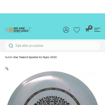
Hopp
rett
til
innholdet
Main
Men
Products search
Butikk
Star Teebird Splatter KJ Nybo 2020
🔍