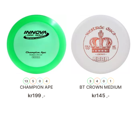
13
5
0
4
3
4
0
1
CHAMPION APE
BT CROWN MEDIUM
kr
199
kr
145
,-
,-