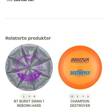
Relaterte produkter
3
3
0
12
5
-1
3
BT BURST SWAN 1
CHAMPION
REBORN HARD
DESTROYER