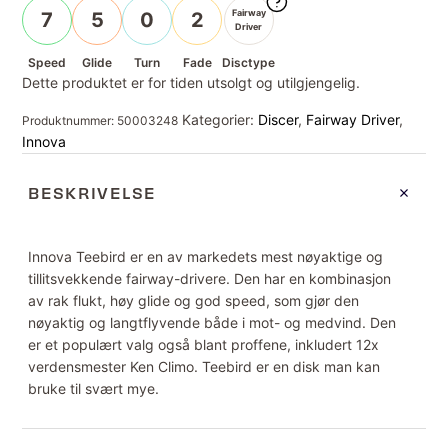
Fairway
7
5
0
2
Driver
Speed
Glide
Turn
Fade
Disctype
Dette produktet er for tiden utsolgt og utilgjengelig.
Kategorier:
Discer
,
Fairway Driver
,
Produktnummer:
50003248
Innova
BESKRIVELSE
Innova Teebird er en av markedets mest nøyaktige og
tillitsvekkende fairway-drivere. Den har en kombinasjon
av rak flukt, høy glide og god speed, som gjør den
nøyaktig og langtflyvende både i mot- og medvind. Den
er et populært valg også blant proffene, inkludert 12x
verdensmester Ken Climo. Teebird er en disk man kan
bruke til svært mye.