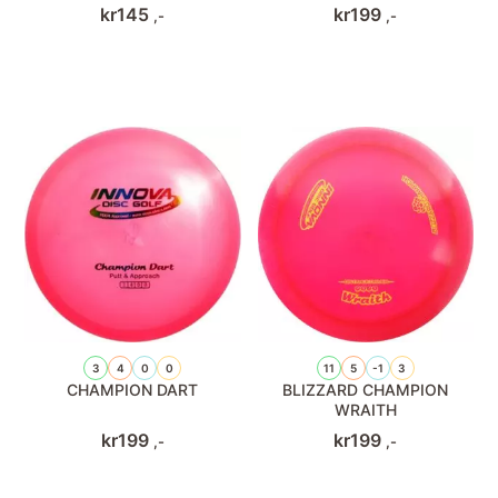
kr
145
kr
199
,-
,-
3
4
0
0
11
5
-1
3
CHAMPION DART
BLIZZARD CHAMPION
WRAITH
kr
199
kr
199
,-
,-