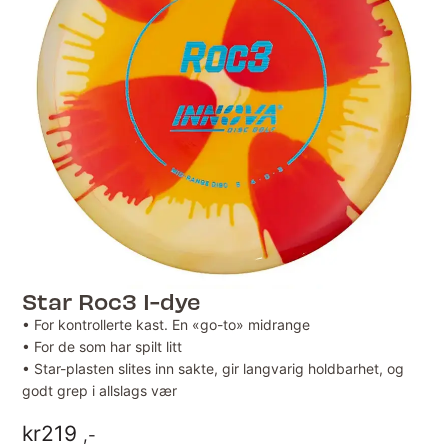
Star Roc3 I-dye
• For kontrollerte kast. En «go-to» midrange
• For de som har spilt litt
• Star-plasten slites inn sakte, gir langvarig holdbarhet, og
godt grep i allslags vær
kr
219
,-