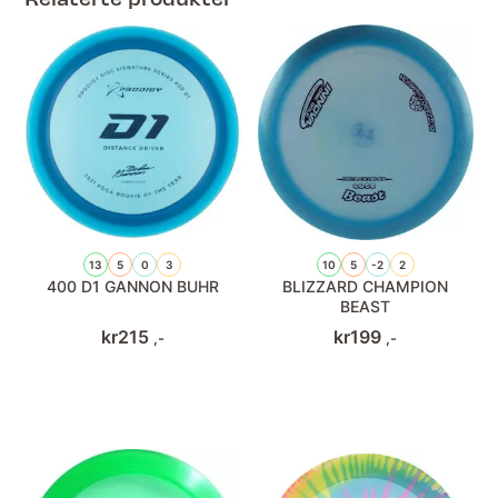
13
5
0
3
10
5
-2
2
400 D1 GANNON BUHR
BLIZZARD CHAMPION
BEAST
kr
215
kr
199
,-
,-