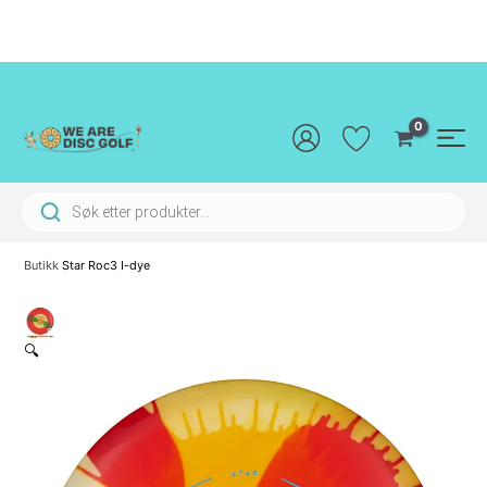
Hopp
rett
til
innholdet
Main
Men
Products search
Butikk
Star Roc3 I-dye
🔍