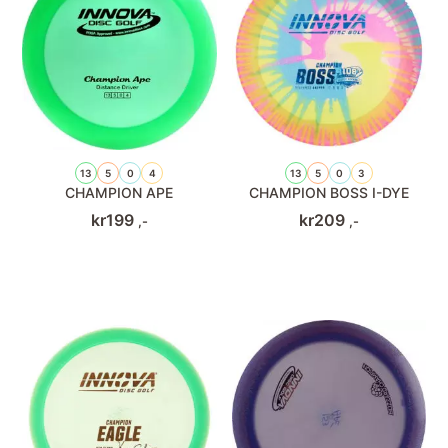
13
5
0
4
13
5
0
3
CHAMPION APE
CHAMPION BOSS I-DYE
kr
199
kr
209
,-
,-