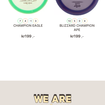
7
4
-1
3
13
5
0
4
CHAMPION EAGLE
BLIZZARD CHAMPION
APE
kr
199
kr
199
,-
,-