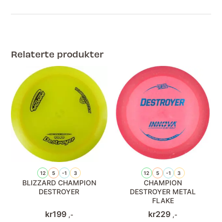
Relaterte produkter
12
5
-1
3
12
5
-1
3
BLIZZARD CHAMPION
CHAMPION
DESTROYER
DESTROYER METAL
FLAKE
kr
199
kr
229
,-
,-