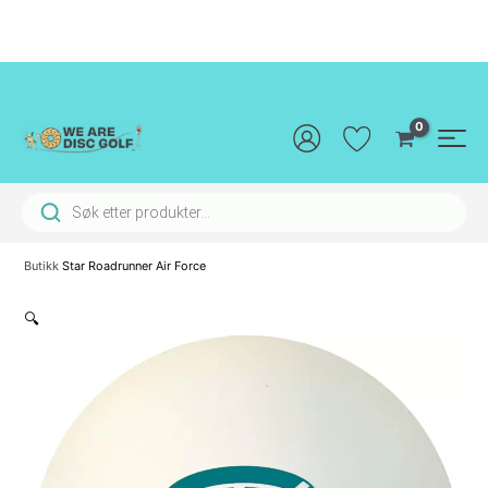
Hopp
rett
til
innholdet
Main
Men
Products search
Butikk
Star Roadrunner Air Force
🔍