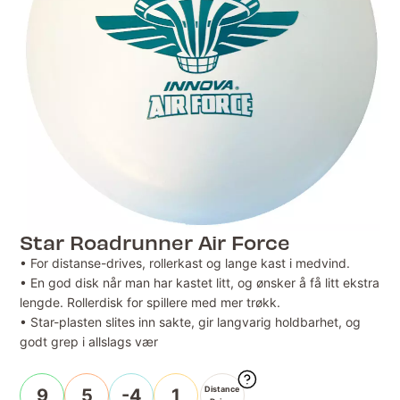
Star Roadrunner Air Force
• For distanse-drives, rollerkast og lange kast i medvind.
• En god disk når man har kastet litt, og ønsker å få litt ekstra
lengde. Rollerdisk for spillere med mer trøkk.
• Star-plasten slites inn sakte, gir langvarig holdbarhet, og
godt grep i allslags vær
Distance
9
5
-4
1