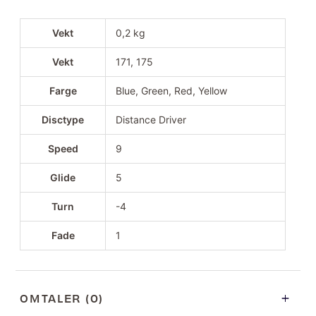
Vekt
0,2 kg
Vekt
171, 175
Farge
Blue, Green, Red, Yellow
Disctype
Distance Driver
Speed
9
Glide
5
Turn
-4
Fade
1
OMTALER (0)