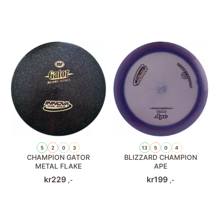
5
2
0
3
13
5
0
4
CHAMPION GATOR
BLIZZARD CHAMPION
METAL FLAKE
APE
kr
229
kr
199
,-
,-