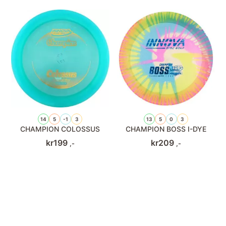
14
5
-1
3
13
5
0
3
CHAMPION COLOSSUS
CHAMPION BOSS I-DYE
kr
199
kr
209
,-
,-