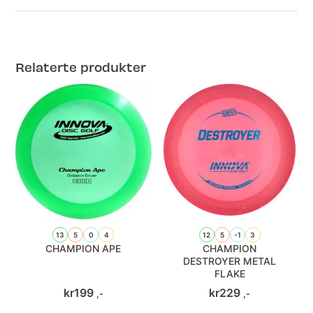
Relaterte produkter
13
5
0
4
12
5
-1
3
CHAMPION APE
CHAMPION
DESTROYER METAL
FLAKE
kr
199
kr
229
,-
,-