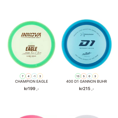
7
4
-1
3
13
5
0
3
CHAMPION EAGLE
400 D1 GANNON BUHR
kr
199
kr
215
,-
,-