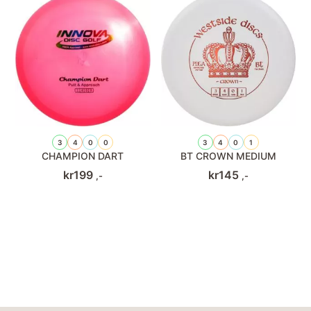
3
4
0
0
3
4
0
1
CHAMPION DART
BT CROWN MEDIUM
kr
199
kr
145
,-
,-