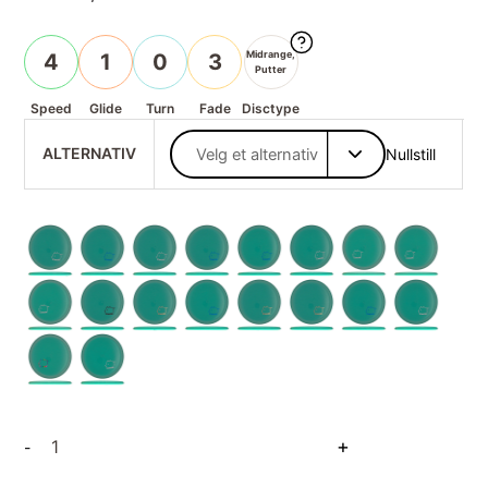
Midrange,
4
1
0
3
Putter
Speed
Glide
Turn
Fade
Disctype
ALTERNATIV
Nullstill
Star
+
-
Pig
antall