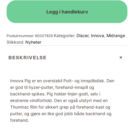
Legg i handlekurv
Kategorier:
Discer
,
Innova
,
Midrange
Produktnummer:
60007829
Stikkord:
Nyheter
BESKRIVELSE
Innova Pig er en overstabil Putt- og innspillsdisk. Den
er god til hyzer-putter, forehand-innspill og
backhand-spikes. Pig holder linjen godt, selv i
ekstreme vindforhold. Den er også utstyrt med en
Thumtrac Rim for sikkert grep på forehand-kast og
putter, og gjøre en like god jobb både backhand og
forehand.