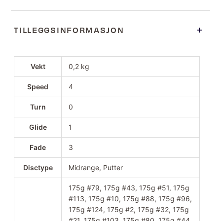
TILLEGGSINFORMASJON
Vekt
0,2 kg
Speed
4
Turn
0
Glide
1
Fade
3
Disctype
Midrange, Putter
175g #79, 175g #43, 175g #51, 175g
#113, 175g #10, 175g #88, 175g #96,
175g #124, 175g #2, 175g #32, 175g
#21, 175g #103, 175g #80, 175g #44,