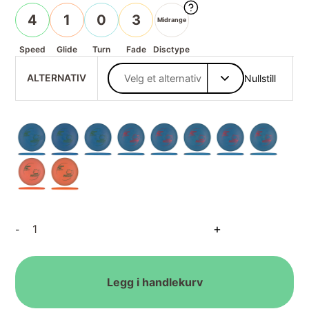
4
1
0
3
Midrange
Speed
Glide
Turn
Fade
Disctype
ALTERNATIV
Nullstill
Soft
+
-
Pro
Pig
antall
Legg i handlekurv