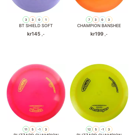
3
3
0
1
7
3
0
3
BT SHIELD SOFT
CHAMPION BANSHEE
kr
145
kr
199
,-
,-
11
5
-1
3
12
5
-1
3