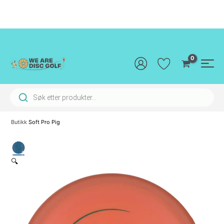
Hopp
rett
til
innholdet
Main
Men
Products search
Butikk
Soft Pro Pig
🔍