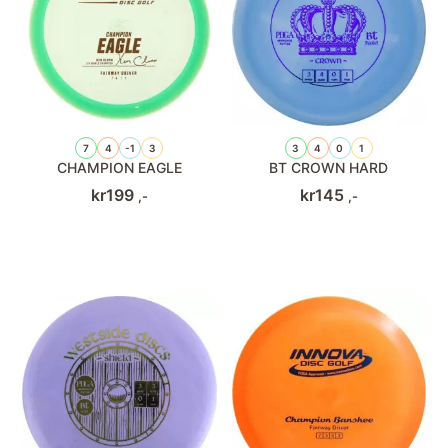
7
4
-1
3
3
4
0
1
CHAMPION EAGLE
BT CROWN HARD
kr
199
kr
145
,-
,-