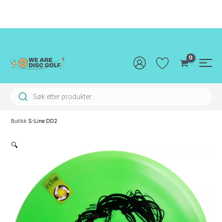
Hopp
rett
til
innholdet
Main
Men
Products search
Butikk
S-Line DD2
🔍