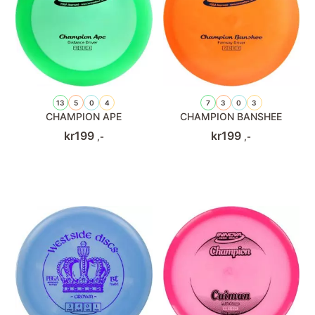
13
5
0
4
7
3
0
3
CHAMPION APE
CHAMPION BANSHEE
kr
199
kr
199
,-
,-