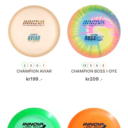
2
3
0
1
13
5
0
3
CHAMPION AVIAR
CHAMPION BOSS I-DYE
kr
199
kr
209
,-
,-