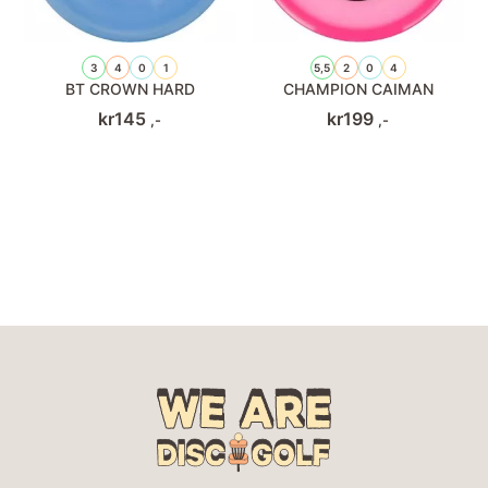
3
4
0
1
5,5
2
0
4
BT CROWN HARD
CHAMPION CAIMAN
kr
145
kr
199
,-
,-