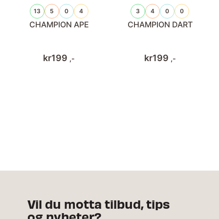
13
5
0
4
3
4
0
0
CHAMPION APE
CHAMPION DART
kr
199
kr
199
,-
,-
Vil du motta tilbud, tips
og nyheter?