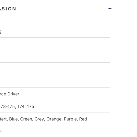
ASJON
g
nce Driver
173-175, 174, 175
tert, Blue, Green, Grey, Orange, Purple, Red
e