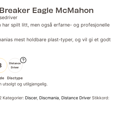
 Breaker Eagle McMahon
sedriver
har spilt litt, men også erfarne- og profesjonelle
anias mest holdbare plast-typer, og vil gi et godt
Distance
3
Driver
de
Disctype
 utsolgt og utilgjengelig.
2
Kategorier:
Discer
,
Discmania
,
Distance Driver
Stikkord: