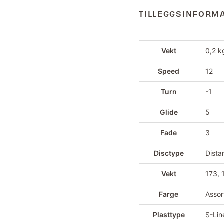
TILLEGGSINFORM
Vekt
0,2 k
Speed
12
Turn
-1
Glide
5
Fade
3
Disctype
Dista
Vekt
173, 
Farge
Assor
Plasttype
S-Lin