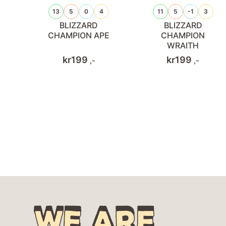
13
5
0
4
11
5
-1
3
BLIZZARD
BLIZZARD
CHAMPION APE
CHAMPION
WRAITH
kr
199
kr
199
,-
,-