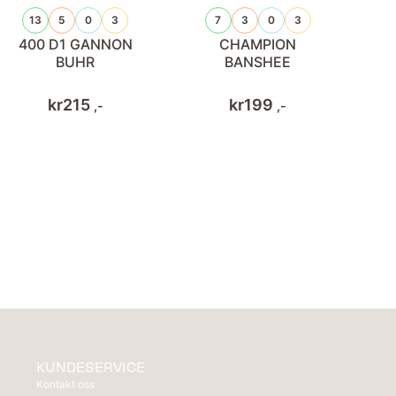
13
5
0
3
7
3
0
3
400 D1 GANNON
CHAMPION
BUHR
BANSHEE
kr
215
kr
199
,-
,-
KUNDESERVICE
Kontakt oss