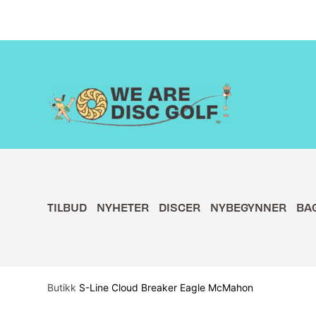
Hopp
rett
til
innholdet
TILBUD
NYHETER
DISCER
NYBEGYNNER
BA
Butikk
S-Line Cloud Breaker Eagle McMahon