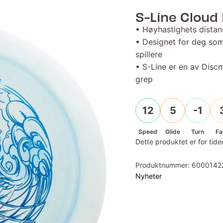
S-Line Cloud
• Høyhastighets distan
• Designet for deg som 
spillere
• S-Line er en av Discm
grep
12
5
-1
Speed
Glide
Turn
Fa
Dette produktet er for tiden
Produktnummer:
6000142
Nyheter