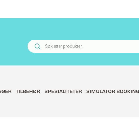
Products
search
GGER
TILBEHØR
SPESIALITETER
SIMULATOR BOOKIN