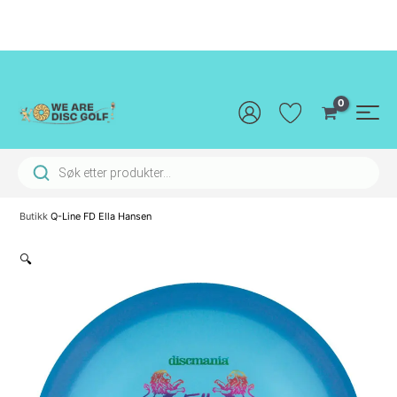
Hopp
rett
til
innholdet
Main
Men
Products search
Butikk
Q-Line FD Ella Hansen
🔍