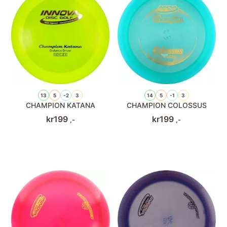
13
5
-2
3
14
5
-1
3
CHAMPION KATANA
CHAMPION COLOSSUS
kr
199
kr
199
,-
,-