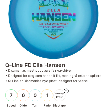
Q-Line FD Ella Hansen
• Discmanias mest populære fairwaydriver
• Designet for deg som har spilt litt, men også erfarne spillere
• Q-Line er Discmanias nye plast, designet for ytelse
Fairway
7
6
0
1
Driver
Speed
Glide
Turn
Fade
Disctype