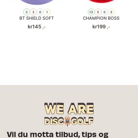
3
3
0
1
13
5
0
3
BT SHIELD SOFT
CHAMPION BOSS
kr
145
kr
199
,-
,-
Vil du motta tilbud, tips og