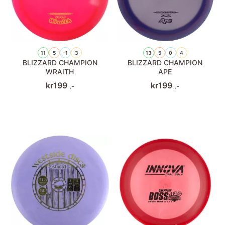
11
5
-1
3
13
5
0
4
BLIZZARD CHAMPION
BLIZZARD CHAMPION
WRAITH
APE
kr
199
kr
199
,-
,-