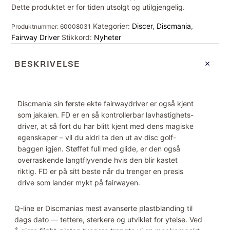
Dette produktet er for tiden utsolgt og utilgjengelig.
Kategorier:
Discer
,
Discmania
,
Produktnummer:
60008031
Fairway Driver
Stikkord:
Nyheter
BESKRIVELSE
Discmania sin første ekte fairwaydriver er også kjent
som jakalen. FD er en så kontrollerbar lavhastighets-
driver, at så fort du har blitt kjent med dens magiske
egenskaper – vil du aldri ta den ut av disc golf-
baggen igjen. Støffet full med glide, er den også
overraskende langtflyvende hvis den blir kastet
riktig. FD er på sitt beste når du trenger en presis
drive som lander mykt på fairwayen.
Q-line er Discmanias mest avanserte plastblanding til
dags dato — tettere, sterkere og utviklet for ytelse. Ved