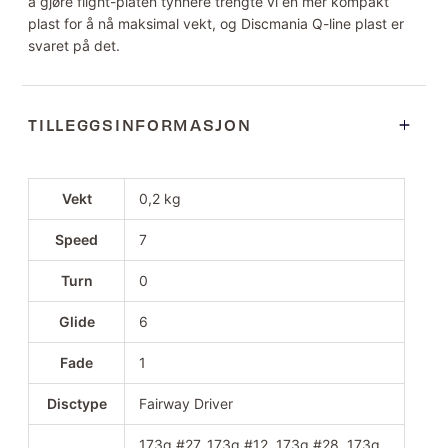
å gjøre flight-platen tynnere trengte vi en mer kompakt
plast for å nå maksimal vekt, og Discmania Q-line plast er
svaret på det.
TILLEGGSINFORMASJON
Vekt
0,2 kg
Speed
7
Turn
0
Glide
6
Fade
1
Disctype
Fairway Driver
173g #27, 173g #12, 173g #28, 173g