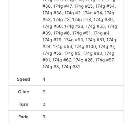
#88, 174g #47, 174g #25, 174g #54,
174g #38, 174g #2, 174g #34, 174g
#53, 174g #3, 174g #78, 174g #89,
174g #60, 174g #23, 174g #55, 174g
#39, 174g #6, 174g #51, 174g #4,
174g #79, 174g #90, 174g #61, 174g
#24, 174g #56, 174g #100, 174g #7,
174g #52, 174g #5, 174g #80, 174g
#91, 174g #62, 174g #26, 174g #57,
174g #8, 174g #81
Speed
4
Glide
3
Turn
0
Fade
3