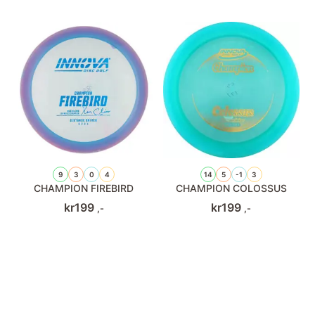
9
3
0
4
14
5
-1
3
CHAMPION FIREBIRD
CHAMPION COLOSSUS
kr
199
kr
199
,-
,-