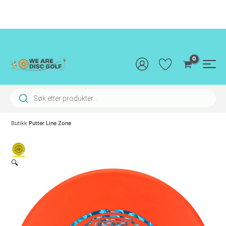
Hopp
rett
til
innholdet
Main
Men
Products search
Butikk
Putter Line Zone
🔍