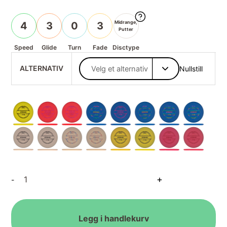
Midrange,
4
3
0
3
Putter
Speed
Glide
Turn
Fade
Disctype
ALTERNATIV
Nullstill
Putter
+
-
Line
Zone
antall
Legg i handlekurv