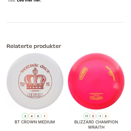
Relaterte produkter
3
4
0
1
11
5
-1
3
BT CROWN MEDIUM
BLIZZARD CHAMPION
WRAITH