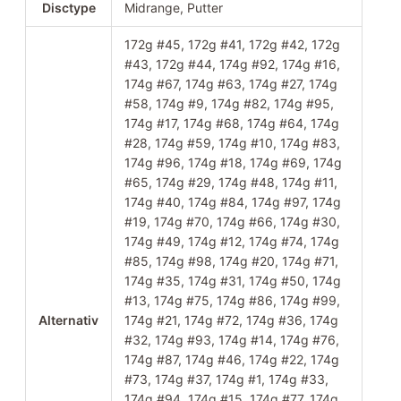
Disctype
Midrange, Putter
172g #45, 172g #41, 172g #42, 172g
#43, 172g #44, 174g #92, 174g #16,
174g #67, 174g #63, 174g #27, 174g
#58, 174g #9, 174g #82, 174g #95,
174g #17, 174g #68, 174g #64, 174g
#28, 174g #59, 174g #10, 174g #83,
174g #96, 174g #18, 174g #69, 174g
#65, 174g #29, 174g #48, 174g #11,
174g #40, 174g #84, 174g #97, 174g
#19, 174g #70, 174g #66, 174g #30,
174g #49, 174g #12, 174g #74, 174g
#85, 174g #98, 174g #20, 174g #71,
174g #35, 174g #31, 174g #50, 174g
#13, 174g #75, 174g #86, 174g #99,
Alternativ
174g #21, 174g #72, 174g #36, 174g
#32, 174g #93, 174g #14, 174g #76,
174g #87, 174g #46, 174g #22, 174g
#73, 174g #37, 174g #1, 174g #33,
174g #94, 174g #15, 174g #77, 174g