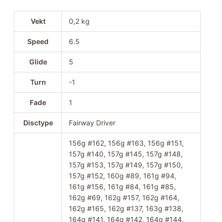
Vekt
0,2 kg
Speed
6.5
Glide
5
Turn
-1
Fade
1
Disctype
Fairway Driver
156g #162, 156g #163, 156g #151,
157g #140, 157g #145, 157g #148,
157g #153, 157g #149, 157g #150,
157g #152, 160g #89, 161g #94,
161g #156, 161g #84, 161g #85,
162g #69, 162g #157, 162g #164,
162g #165, 162g #137, 163g #138,
164g #141, 164g #142, 164g #144,