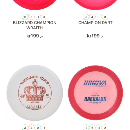
11
5
-1
3
3
4
0
0
BLIZZARD CHAMPION
CHAMPION DART
WRAITH
kr
199
kr
199
,-
,-
3
4
0
1
13
6
-3
2