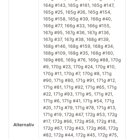
164g #143, 165g #161, 165g #147,
165g #25, 165g #26, 165g #154,
165g #158, 165g #39, 166g #40,
166g #77, 166g #33, 166g #155,
167g #95, 167g #36, 167g #136,
167g #37, 167g #38, 168g #139,
168g #146, 168g #159, 168g #34,
168g #109, 168g #35, 168g #160,
169g #86, 169g #76, 169g #88, 170g
#9, 170g #23, 170g #24, 170g #10,
170g #11, 170g #7, 170g #8, 171g
#90, 171g #80, 171g #91, 171g #12,
171g #81, 171g #92, 171g #65, 171g
#22, 171g #93, 171g #5, 171g #21,
171g #6, 171g #41, 171g #54, 171g
#20, 171g #79, 171g #78, 171g #13,
171g #19, 172g #47, 172g #53, 172g
#17, 172g #66, 172g #58, 172g #18,
Alternativ
172g #67, 172g #43, 172g #68, 172g
#82, 172g #44, 172g #45, 172g #75,