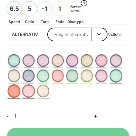
Fairway
6.5
5
-1
1
Driver
Speed
Glide
Turn
Fade
Disctype
ALTERNATIV
Nullstill
Proton
+
-
Crave
antall