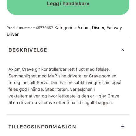
Legg i handlekurv
Kategorier:
Axiom
,
Discer
,
Fairway
Produktnummer:
45770657
Driver
BESKRIVELSE
Axiom Crave gir kontrollerbar rett flukt med følelse.
Sammenlignet med MVP sine drivere, er Crave som en
ferdig innspilt Servo. Den har en subtil «vinge» som også
føles god i hånda. Stabiliteten, variasjonen i
vektalternativer, og hvor lettkastelig den er – gjør Crave
til en driver du vil crave etter å ha i discgolf-baggen.
TILLEGGSINFORMASJON