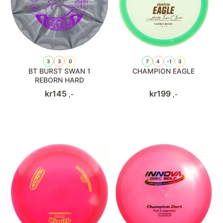
3
3
0
7
4
-1
3
BT BURST SWAN 1
CHAMPION EAGLE
REBORN HARD
kr
145
kr
199
,-
,-