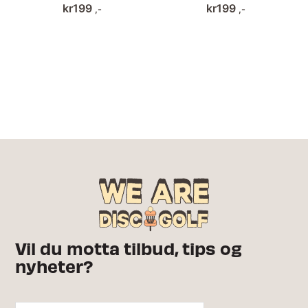
kr
199
kr
199
,-
,-
Vil du motta tilbud, tips og
nyheter?