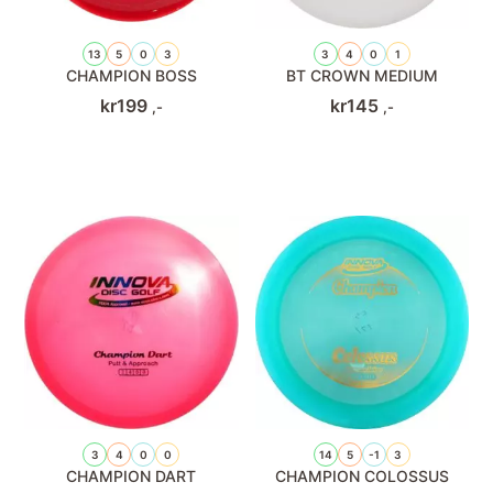
13
5
0
3
3
4
0
1
CHAMPION BOSS
BT CROWN MEDIUM
kr
199
kr
145
,-
,-
3
4
0
0
14
5
-1
3
CHAMPION DART
CHAMPION COLOSSUS