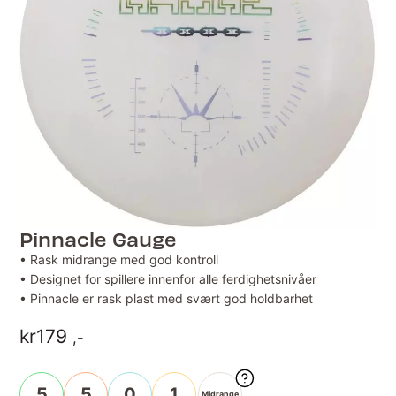
Pinnacle Gauge
• Rask midrange med god kontroll
• Designet for spillere innenfor alle ferdighetsnivåer
• Pinnacle er rask plast med svært god holdbarhet
kr
179
,-
5
5
0
1
Midrange