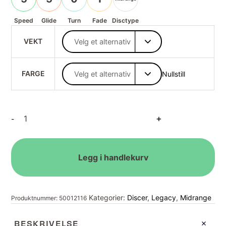
Speed
Glide
Turn
Fade
Disctype
VEKT
FARGE
Nullstill
Pinnacle
+
-
Gauge
antall
Legg i handlekurv
Kategorier:
Discer
,
Legacy
,
Midrange
Produktnummer:
50012116
BESKRIVELSE