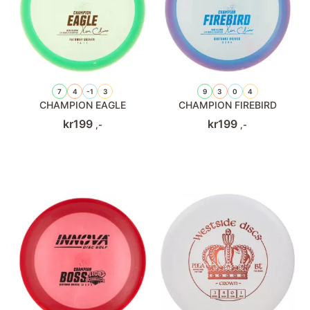
7
4
-1
3
9
3
0
4
CHAMPION EAGLE
CHAMPION FIREBIRD
kr
199
kr
199
,-
,-