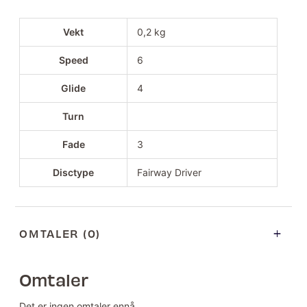
Vekt
0,2 kg
Speed
6
Glide
4
Turn
Fade
3
Disctype
Fairway Driver
OMTALER (0)
Omtaler
Det er ingen omtaler ennå.