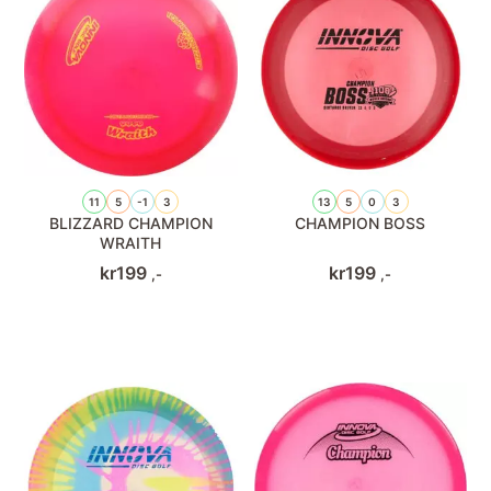
11
5
-1
3
13
5
0
3
BLIZZARD CHAMPION
CHAMPION BOSS
WRAITH
kr
199
kr
199
,-
,-