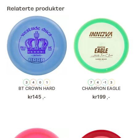
Relaterte produkter
3
4
0
1
7
4
-1
3
BT CROWN HARD
CHAMPION EAGLE
kr
145
kr
199
,-
,-