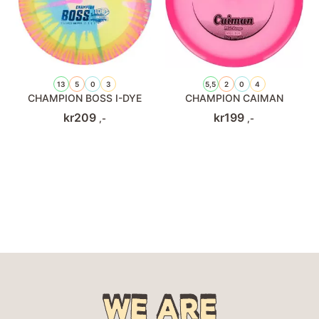
13
5
0
3
5,5
2
0
4
CHAMPION BOSS I-DYE
CHAMPION CAIMAN
kr
209
kr
199
,-
,-