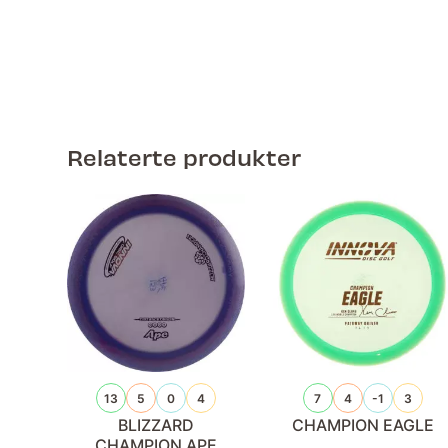
Relaterte produkter
13
5
0
4
7
4
-1
3
BLIZZARD
CHAMPION EAGLE
CHAMPION APE