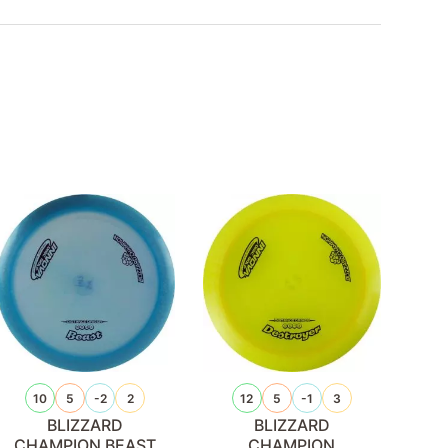
10
5
-2
2
12
5
-1
3
BLIZZARD
BLIZZARD
CHAMPION BEAST
CHAMPION