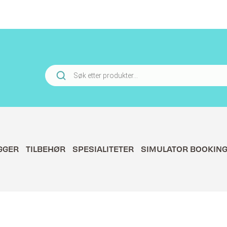
Products
search
GGER
TILBEHØR
SPESIALITETER
SIMULATOR BOOKIN