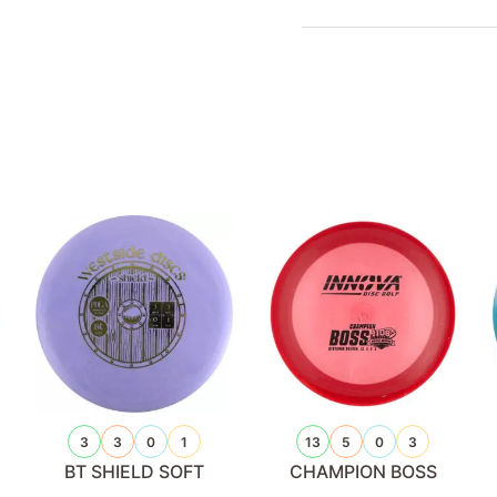
3
3
0
1
13
5
0
3
BT SHIELD SOFT
CHAMPION BOSS