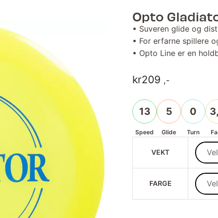
Opto Gladiat
• Suveren glide og dis
• For erfarne spillere o
• Opto Line er en hold
kr
209
,-
13
5
0
3
Speed
Glide
Turn
Fa
VEKT
FARGE