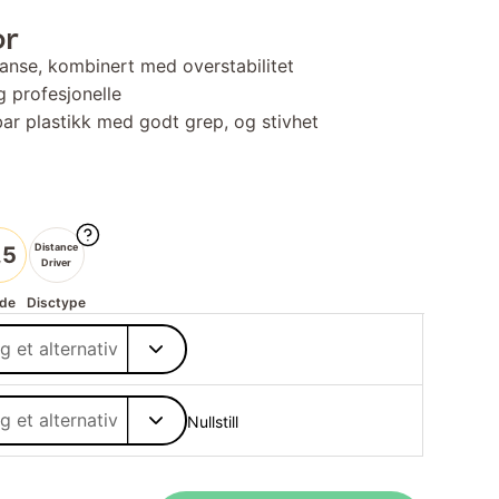
or
tanse, kombinert med overstabilitet
g profesjonelle
bar plastikk med godt grep, og stivhet
Distance
,5
Driver
de
Disctype
Nullstill