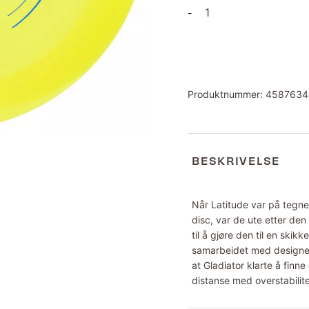
Opto
-
Gladiator
antall
Produktnummer:
4587634
BESKRIVELSE
Når Latitude var på tegne
disc, var de ute etter den 
til å gjøre den til en skik
samarbeidet med designer
at Gladiator klarte å finn
distanse med overstabilite