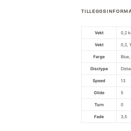
TILLEGGSINFORM
Vekt
0,2 
Vekt
0,2, 
Farge
Blue,
Disctype
Dista
Speed
13
Glide
5
Turn
0
Fade
3,5