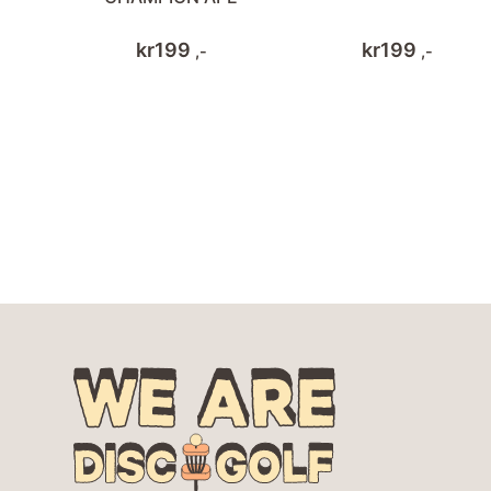
kr
199
kr
199
,-
,-