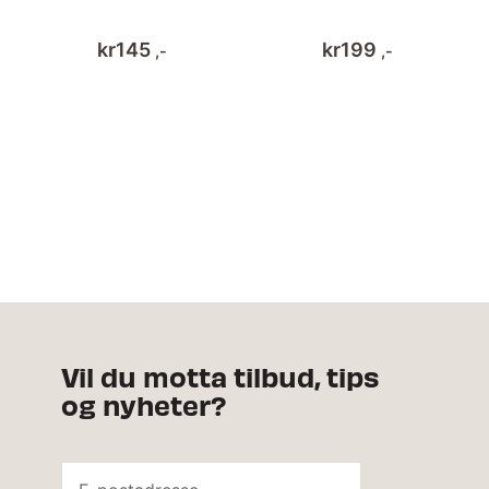
kr
145
kr
199
,-
,-
Vil du motta tilbud, tips
og nyheter?