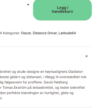
+
Legg i
handlekurv
4
Kategorier:
Discer
,
Distance Driver
,
Latitude64
brettet og skulle designe en høyhastighets Gladiator-
beste glide’n og distansen, i tillegg til overstabilitet nok
kelig følgesvenn for proffene. David Feldberg
 Tomas Ekström på skissebrettet, og tester bekreftet
e den perfekte blandingen av hurtighet, glide og
t.