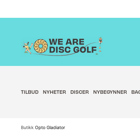
Hopp
rett
til
innholdet
TILBUD
NYHETER
DISCER
NYBEGYNNER
BA
Butikk
Opto Gladiator