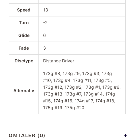
Speed
13
Turn
-2
Glide
6
Fade
3
Disctype
Distance Driver
173g #8, 173g #9, 173g #3, 173g
#10, 173g #4, 173g #11, 173g #5,
173g #12, 173g #2, 173g #1, 173g #6,
Alternativ
173g #13, 173g #7, 173g #14, 174g
#15, 174g #16, 174g #17, 174g #18,
175g #19, 175g #20
OMTALER (0)