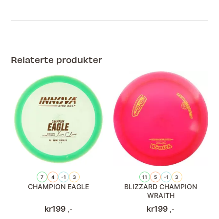
Relaterte produkter
7
4
-1
3
11
5
-1
3
CHAMPION EAGLE
BLIZZARD CHAMPION
WRAITH
kr
199
kr
199
,-
,-