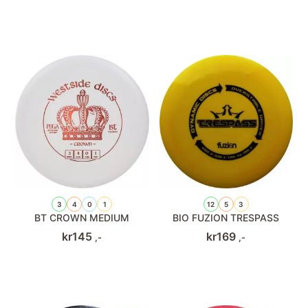
3
4
0
1
12
5
3
BT CROWN MEDIUM
BIO FUZION TRESPASS
kr
145
kr
169
,-
,-