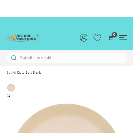
Hopp
rett
til
innholdet
Main
Men
Products search
Butikk
Opto Bolt Blank
🔍