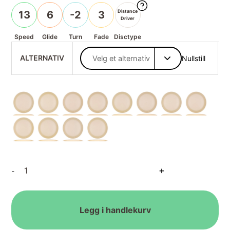
Distance
13
6
-2
3
Driver
Speed
Glide
Turn
Fade
Disctype
ALTERNATIV
Nullstill
Opto
+
-
Bolt
Blank
antall
Legg i handlekurv