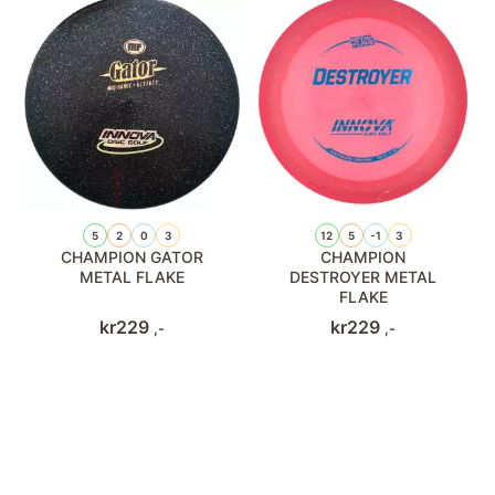
5
2
0
3
12
5
-1
3
CHAMPION GATOR
CHAMPION
METAL FLAKE
DESTROYER METAL
FLAKE
kr
229
kr
229
,-
,-