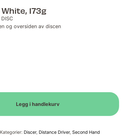
 White, 173g
 DISC
den og oversiden av discen
Legg i handlekurv
Kategorier:
Discer
,
Distance Driver
,
Second Hand