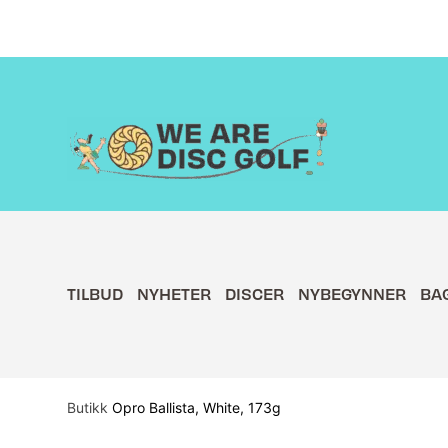
Hopp
rett
til
innholdet
TILBUD
NYHETER
DISCER
NYBEGYNNER
BA
Butikk
Opro Ballista, White, 173g