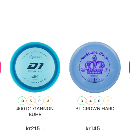
13
5
0
3
3
4
0
1
400 D1 GANNON
BT CROWN HARD
BUHR
kr
215
kr
145
,-
,-