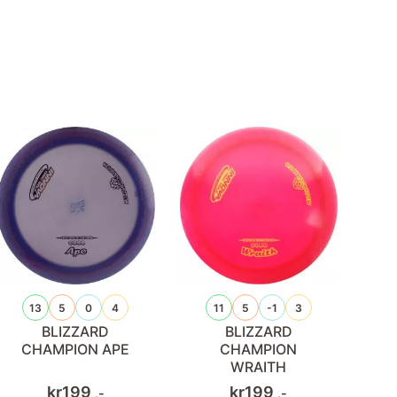
13
5
0
4
11
5
-1
3
BLIZZARD
BLIZZARD
CHAMPION APE
CHAMPION
WRAITH
kr
199
kr
199
,-
,-