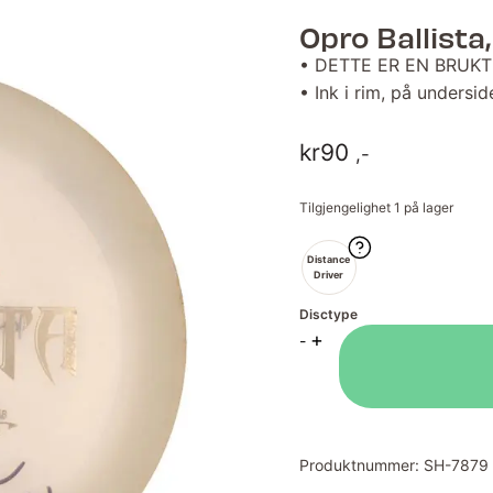
Opro Ballista,
• DETTE ER EN BRUKT
• Ink i rim, på undersi
kr
90
,-
Tilgjengelighet
1 på lager
Distance
Driver
Disctype
Opro
+
-
Ballista,
White,
173g
antall
Produktnummer:
SH-7879