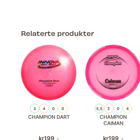
Relaterte produkter
3
4
0
0
5,5
2
0
4
CHAMPION DART
CHAMPION
CAIMAN
kr
199
kr
199
,-
,-