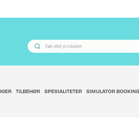
Products
search
GGER
TILBEHØR
SPESIALITETER
SIMULATOR BOOKIN