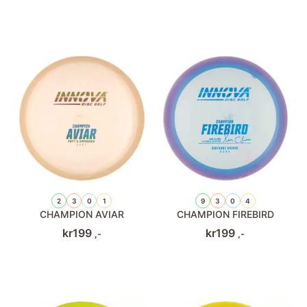
2
3
0
1
9
3
0
4
CHAMPION AVIAR
CHAMPION FIREBIRD
kr
199
kr
199
,-
,-