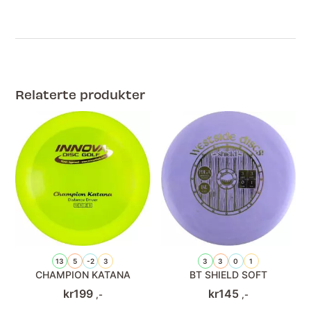
Relaterte produkter
13
5
-2
3
3
3
0
1
CHAMPION KATANA
BT SHIELD SOFT
kr
199
kr
145
,-
,-