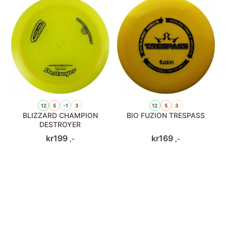
12
5
-1
3
12
5
3
BLIZZARD CHAMPION
BIO FUZION TRESPASS
DESTROYER
kr
199
kr
169
,-
,-