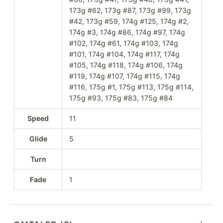
173g #62, 173g #87, 173g #99, 173g
#42, 173g #59, 174g #125, 174g #2,
174g #3, 174g #86, 174g #97, 174g
#102, 174g #61, 174g #103, 174g
#101, 174g #104, 174g #117, 174g
#105, 174g #118, 174g #106, 174g
#119, 174g #107, 174g #115, 174g
#116, 175g #1, 175g #113, 175g #114,
175g #93, 175g #83, 175g #84
Speed
11
Glide
5
Turn
Fade
1