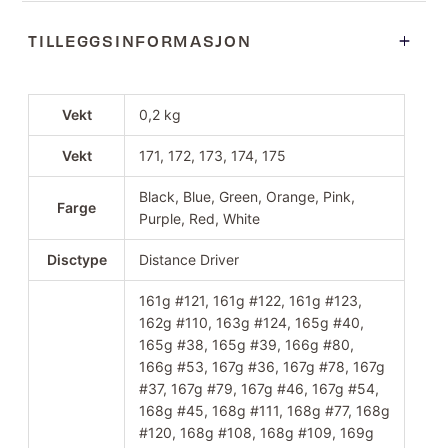
TILLEGGSINFORMASJON
Vekt
0,2 kg
Vekt
171, 172, 173, 174, 175
Black, Blue, Green, Orange, Pink,
Farge
Purple, Red, White
Disctype
Distance Driver
161g #121, 161g #122, 161g #123,
162g #110, 163g #124, 165g #40,
165g #38, 165g #39, 166g #80,
166g #53, 167g #36, 167g #78, 167g
#37, 167g #79, 167g #46, 167g #54,
168g #45, 168g #111, 168g #77, 168g
#120, 168g #108, 168g #109, 169g