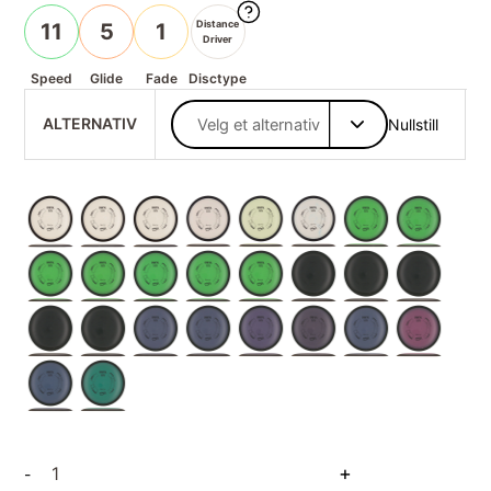
Distance
11
5
1
Driver
Speed
Glide
Fade
Disctype
ALTERNATIV
Nullstill
Neutron
+
-
Orbital