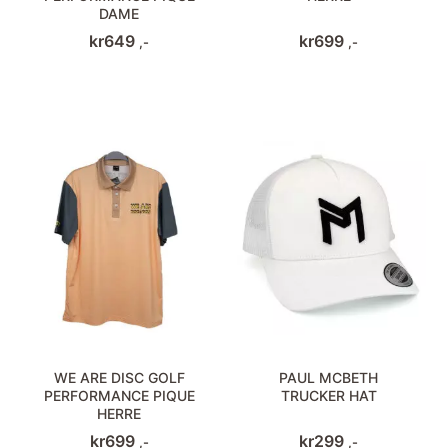
DAME
kr
649
kr
699
,-
,-
WE ARE DISC GOLF
PAUL MCBETH
PERFORMANCE PIQUE
TRUCKER HAT
HERRE
kr
699
kr
299
,-
,-