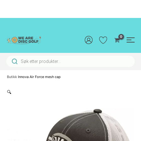
Hopp
rett
til
innholdet
Main
Men
Products search
Butikk
Innova Air Force mesh cap
🔍