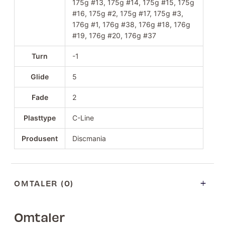
175g #13, 175g #14, 175g #15, 175g
#16, 175g #2, 175g #17, 175g #3,
176g #1, 176g #38, 176g #18, 176g
#19, 176g #20, 176g #37
Turn
-1
Glide
5
Fade
2
Plasttype
C-Line
Produsent
Discmania
OMTALER (0)
Omtaler