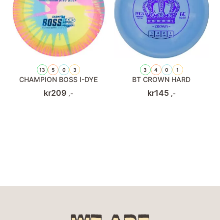
13
5
0
3
3
4
0
1
CHAMPION BOSS I-DYE
BT CROWN HARD
kr
209
kr
145
,-
,-