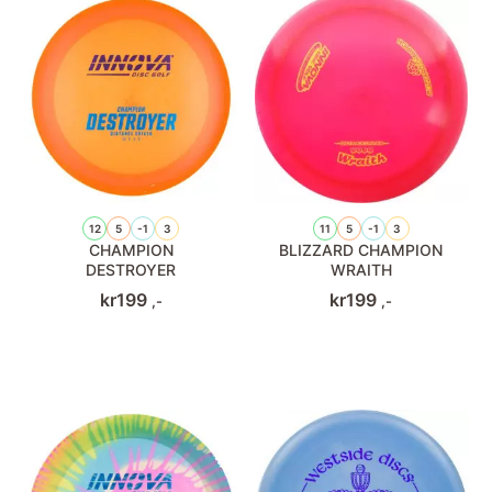
12
5
-1
3
11
5
-1
3
CHAMPION
BLIZZARD CHAMPION
DESTROYER
WRAITH
kr
199
kr
199
,-
,-