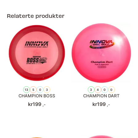
Relaterte produkter
13
5
0
3
3
4
0
0
CHAMPION BOSS
CHAMPION DART
kr
199
kr
199
,-
,-