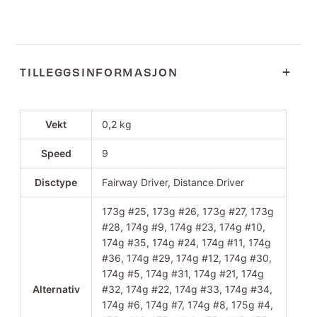
TILLEGGSINFORMASJON
Vekt
0,2 kg
Speed
9
Disctype
Fairway Driver, Distance Driver
173g #25, 173g #26, 173g #27, 173g
#28, 174g #9, 174g #23, 174g #10,
174g #35, 174g #24, 174g #11, 174g
#36, 174g #29, 174g #12, 174g #30,
174g #5, 174g #31, 174g #21, 174g
Alternativ
#32, 174g #22, 174g #33, 174g #34,
174g #6, 174g #7, 174g #8, 175g #4,