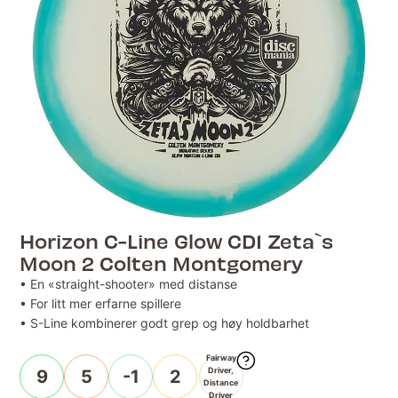
Horizon C-Line Glow CD1 Zeta`s
Moon 2 Colten Montgomery
• En «straight-shooter» med distanse
• For litt mer erfarne spillere
• S-Line kombinerer godt grep og høy holdbarhet
Fairway
Driver,
9
5
-1
2
Distance
Driver