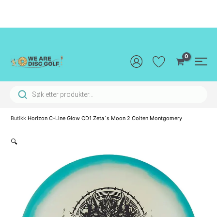
Hopp
rett
til
innholdet
Main
Men
Products search
Butikk
Horizon C-Line Glow CD1 Zeta`s Moon 2 Colten Montgomery
🔍