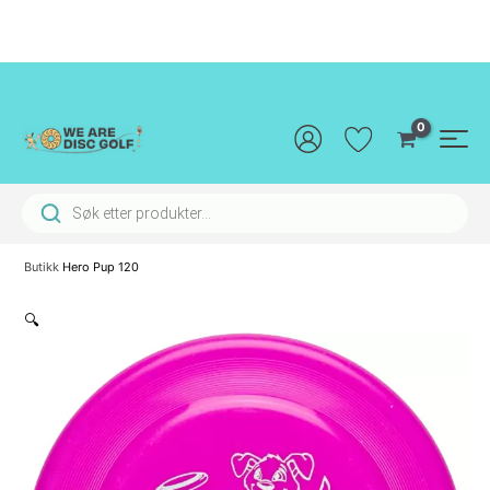
Hopp
rett
til
innholdet
Main
Men
Products search
Butikk
Hero Pup 120
🔍