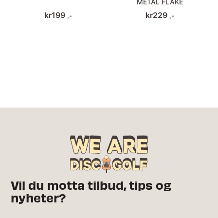
METAL FLAKE
kr
199
kr
229
,-
,-
Vil du motta tilbud, tips og
nyheter?