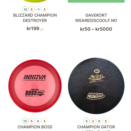
12
5
-1
3
BLIZZARD CHAMPION
GAVEKORT
DESTROYER
WEAREDISCGOLF.NO
kr
199
Prisomr
kr
50
–
kr
5000
,-
kr50
til
kr5000
13
5
0
3
5
2
0
3
CHAMPION BOSS
CHAMPION GATOR