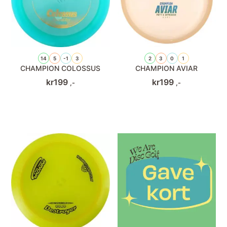
14
5
-1
3
2
3
0
1
CHAMPION COLOSSUS
CHAMPION AVIAR
kr
199
kr
199
,-
,-