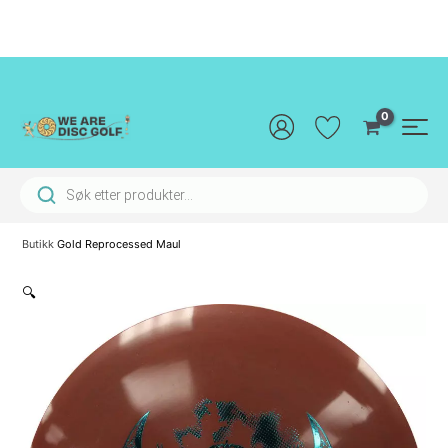
Hopp
rett
til
innholdet
Main
Men
Products search
Butikk
Gold Reprocessed Maul
🔍