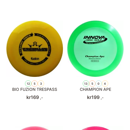
12
5
3
13
5
0
4
BIO FUZION TRESPASS
CHAMPION APE
kr
169
kr
199
,-
,-