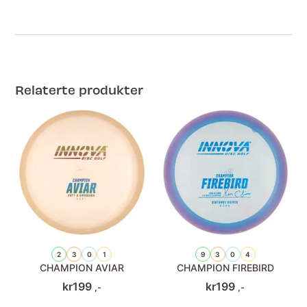
Relaterte produkter
2
3
0
1
9
3
0
4
CHAMPION AVIAR
CHAMPION FIREBIRD
kr
199
kr
199
,-
,-