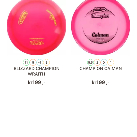
11
5
-1
3
5,5
2
0
4
BLIZZARD CHAMPION
CHAMPION CAIMAN
WRAITH
kr
199
kr
199
,-
,-