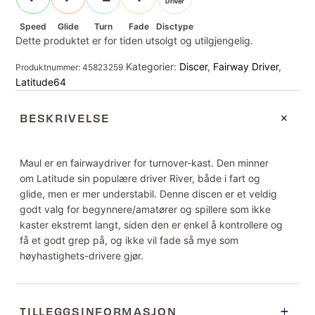
Driver
Speed
Glide
Turn
Fade
Disctype
Dette produktet er for tiden utsolgt og utilgjengelig.
Kategorier:
Discer
,
Fairway Driver
,
Produktnummer:
45823259
Latitude64
BESKRIVELSE
Maul er en fairwaydriver for turnover-kast. Den minner
om Latitude sin populære driver River, både i fart og
glide, men er mer understabil. Denne discen er et veldig
godt valg for begynnere/amatører og spillere som ikke
kaster ekstremt langt, siden den er enkel å kontrollere og
få et godt grep på, og ikke vil fade så mye som
høyhastighets-drivere gjør.
TILLEGGSINFORMASJON