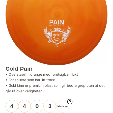
Gold Pain
• Overstabil midrange med forutsigbar flukt
• For spillere som har litt trøkk
• Gold Line er premium plast som gir bedre grep uten at det
går ut over varigheten
4
4
0
3
Midrange