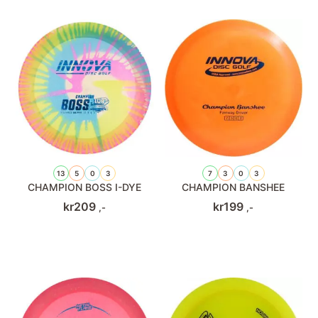
13
5
0
3
7
3
0
3
CHAMPION BOSS I-DYE
CHAMPION BANSHEE
kr
209
kr
199
,-
,-