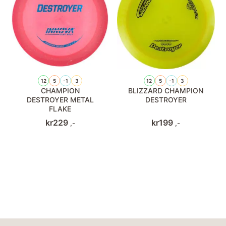
12
5
-1
3
12
5
-1
3
CHAMPION
BLIZZARD CHAMPION
DESTROYER METAL
DESTROYER
FLAKE
kr
229
kr
199
,-
,-