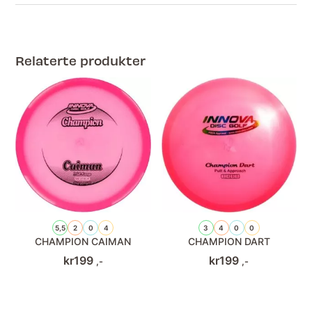
Relaterte produkter
5,5
2
0
4
3
4
0
0
CHAMPION CAIMAN
CHAMPION DART
kr
199
kr
199
,-
,-