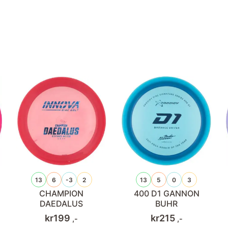
13
6
-3
2
13
5
0
3
CHAMPION
400 D1 GANNON
DAEDALUS
BUHR
kr
199
kr
215
,-
,-