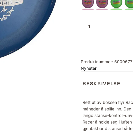
G-
-
Star
Racer
antall
Produktnummer:
6000677
Nyheter
BESKRIVELSE
Rett ut av boksen flyr Ra
måneder å spille inn. Den
langdistanse-kontroll-driv
Racer å holde seg i luften
gjentakbar distanse både p