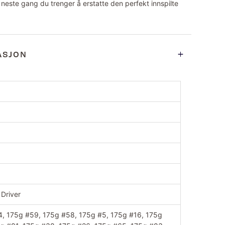
 neste gang du trenger å erstatte den perfekt innspilte
ASJON
 Driver
, 175g #59, 175g #58, 175g #5, 175g #16, 175g