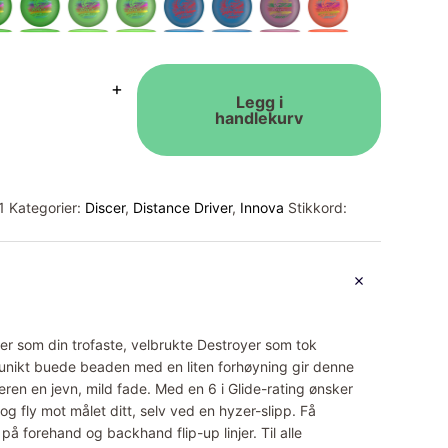
+
Legg i
handlekurv
1
Kategorier:
Discer
,
Distance Driver
,
Innova
Stikkord:
cer som din trofaste, velbrukte Destroyer som tok
 unikt buede beaden med en liten forhøyning gir denne
eren en jevn, mild fade. Med en 6 i Glide-rating ønsker
 og fly mot målet ditt, selv ved en hyzer-slipp. Få
å forehand og backhand flip-up linjer. Til alle