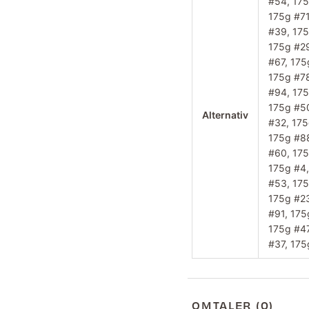
#54, 175
175g #71
#39, 175
175g #29
#67, 175
175g #78
#94, 175
175g #50
Alternativ
#32, 175
175g #88
#60, 175
175g #4,
#53, 175
175g #23
#91, 175
175g #47
#37, 175
OMTALER (0)