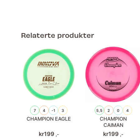
Relaterte produkter
7
4
-1
3
5,5
2
0
4
CHAMPION EAGLE
CHAMPION
CAIMAN
kr
199
kr
199
,-
,-