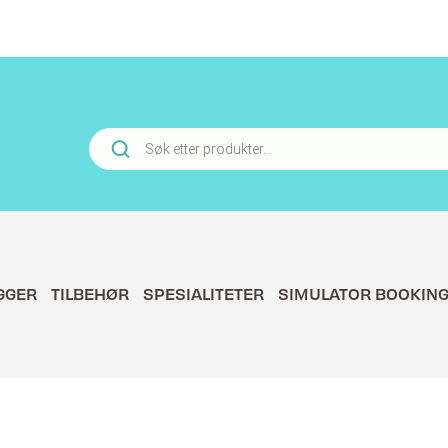
Products
search
GGER
TILBEHØR
SPESIALITETER
SIMULATOR BOOKIN