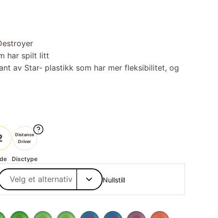
Destroyer
 har spilt litt
ant av Star- plastikk som har mer fleksibilitet, og
Distance
2
Driver
de
Disctype
Nullstill