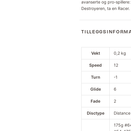
avanserte og pro-spillere:
Destroyeren, ta en Racer.
TILLEGGSINFORM
Vekt
0,2 kg
Speed
12
Turn
-1
Glide
6
Fade
2
Disctype
Distance
175g #64