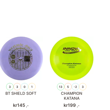
3
3
0
1
13
5
-2
3
BT SHIELD SOFT
CHAMPION
KATANA
kr
145
kr
199
,-
,-