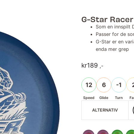
G-Star Racer
Som en innspilt 
Passer for de som
G-Star er en vari
enda mer grep
kr
189
,-
12
6
-1
Speed
Glide
Turn
Fa
ALTERNATIV