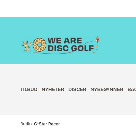
Hopp
rett
til
innholdet
TILBUD
NYHETER
DISCER
NYBEGYNNER
BA
Butikk
G-Star Racer