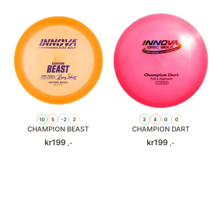
10
5
-2
2
3
4
0
0
CHAMPION BEAST
CHAMPION DART
kr
199
kr
199
,-
,-