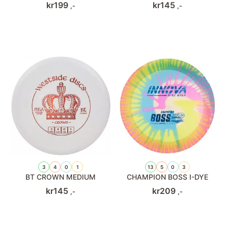
kr
199
kr
145
,-
,-
3
4
0
1
13
5
0
3
BT CROWN MEDIUM
CHAMPION BOSS I-DYE
kr
145
kr
209
,-
,-