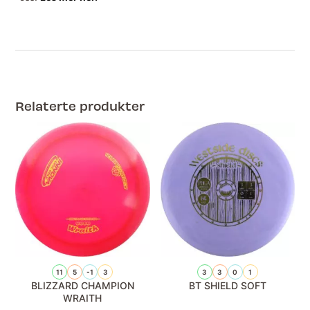
Relaterte produkter
11
5
-1
3
3
3
0
1
BLIZZARD CHAMPION
BT SHIELD SOFT
WRAITH