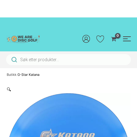
Hopp
rett
til
innholdet
Main
Men
Products search
Butikk
G-Star Katana
🔍