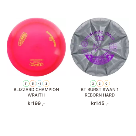
11
5
-1
3
3
3
0
BLIZZARD CHAMPION
BT BURST SWAN 1
WRAITH
REBORN HARD
kr
199
kr
145
,-
,-