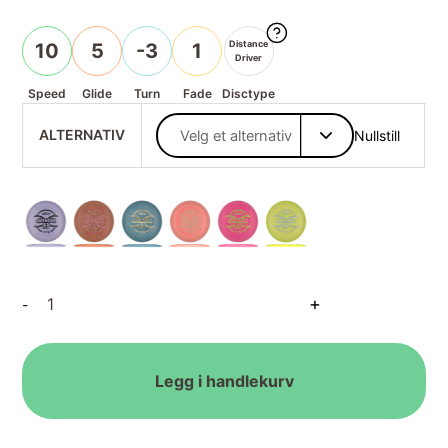
Distance
10
5
-3
1
Driver
Speed
Glide
Turn
Fade
Disctype
ALTERNATIV
Nullstill
FLX
+
-
ESP
Avenger
SS
antall
Legg i handlekurv