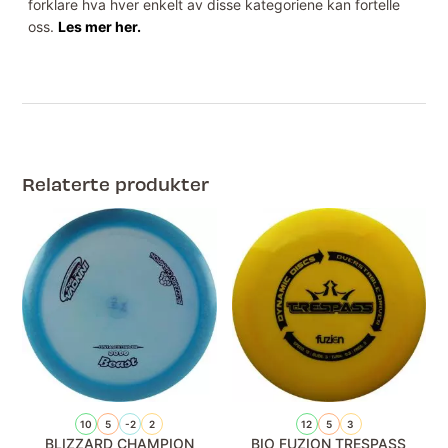
forklare hva hver enkelt av disse kategoriene kan fortelle
oss.
Les mer her.
Relaterte produkter
10
5
-2
2
12
5
3
BLIZZARD CHAMPION
BIO FUZION TRESPASS