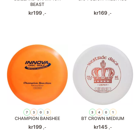
BEAST
kr
199
kr
169
,-
,-
7
3
0
3
3
4
0
1
CHAMPION BANSHEE
BT CROWN MEDIUM
kr
199
kr
145
,-
,-