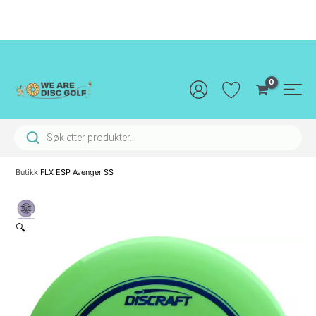
Hopp
rett
til
innholdet
Main
Men
Products search
Butikk
FLX ESP Avenger SS
🔍