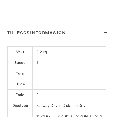
TILLEGGSINFORMASJON
Vekt
0,2 kg
Speed
11
Turn
Glide
5
Fade
3
Disctype
Fairway Driver, Distance Driver
152g #23, 153g #50, 153g #40, 153g