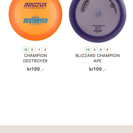
12
5
-1
3
13
5
0
4
CHAMPION
BLIZZARD CHAMPION
DESTROYER
APE
kr
199
kr
199
,-
,-