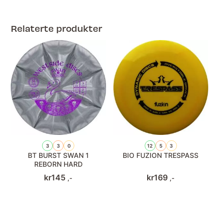
Relaterte produkter
3
3
0
12
5
3
BT BURST SWAN 1
BIO FUZION TRESPASS
REBORN HARD
kr
145
kr
169
,-
,-