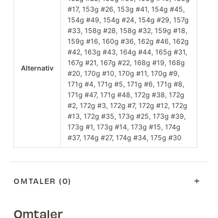
#17, 153g #26, 153g #41, 154g #45,
154g #49, 154g #24, 154g #29, 157g
#33, 158g #28, 158g #32, 159g #18,
159g #16, 160g #36, 162g #46, 162g
#42, 163g #43, 164g #44, 165g #31,
167g #21, 167g #22, 168g #19, 168g
Alternativ
#20, 170g #10, 170g #11, 170g #9,
171g #4, 171g #5, 171g #6, 171g #8,
171g #47, 171g #48, 172g #38, 172g
#2, 172g #3, 172g #7, 172g #12, 172g
#13, 172g #35, 173g #25, 173g #39,
173g #1, 173g #14, 173g #15, 174g
#37, 174g #27, 174g #34, 175g #30
OMTALER (0)
Omtaler